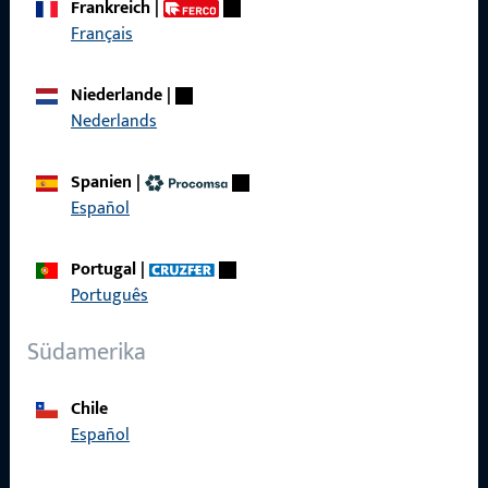
Frankreich
|
zuverlässig.
Français
Kontaktieren Sie uns
Niederlande
|
Nederlands
Rufen Sie uns an
Spanien
|
Español
Portugal
|
Allgemeines
Português
Impressum
Südamerika
Datenschutz
Chile
AGB
Español