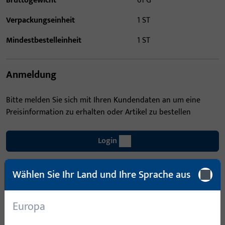
Bruttogewicht
61 G
Verpackungseinheit
1 ST
Mindestbestelleinheit
1 ST
Anmeldung
Bitte melden Sie sich mit Ihren Kundendaten an um eine
Preisinformation zu erhalten oder Artikel zu bestellen
Login
Wählen Sie Ihr Land und Ihre Sprache aus
Account erstellen
Produktbeschreibung
Europa