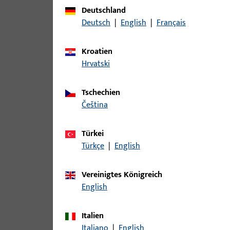
Zu diesem Produkt gibt es folgende Varianten:
Deutschland
Deutsch
|
English
|
Français
Artikel
Kroatien
B-78430-04-0-1 | Drückerstift | Drü
Hrvatski
Tschechien
čeština
B-78430-05-0-1 | Drückerstift | Drü
Türkei
Türkçe
|
English
B-78430-06-0-1 | Drückerstift | Drü
Vereinigtes Königreich
English
Italien
B-78430-07-0-1 | Drückerstift | Drü
Italiano
|
English