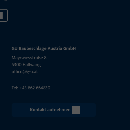
GU Baubeschläge Aus­tria GmbH
Mayrwies­straße 8
5300 Hall­wang
office@g-u.at
Tel: +43 662 664830
Kontakt aufnehmen