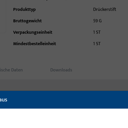
Produkttyp
Drückerstift
Bruttogewicht
59 G
Verpackungseinheit
1 ST
Mindestbestelleinheit
1 ST
ische Daten
Downloads
aus