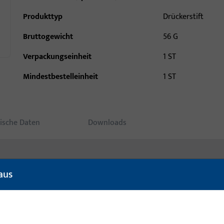
Produkttyp
Drückerstift
Bruttogewicht
56 G
Verpackungseinheit
1 ST
Mindestbestelleinheit
1 ST
ische Daten
Downloads
aus