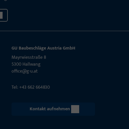
GU Baubeschläge Aus­tria GmbH
Mayrwies­straße 8
5300 Hall­wang
office@g-u.at
Tel: +43 662 664830
Kontakt aufnehmen