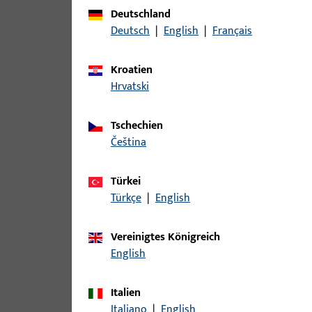
Zu diesem Produkt gibt es folgende Varianten:
Deutschland
Deutsch
|
English
|
Français
Artikel
Kroatien
B-78430-04-0-1 | Drückerstift | Drü
Hrvatski
Tschechien
čeština
B-78430-05-0-1 | Drückerstift | Drü
Türkei
Türkçe
|
English
B-78430-06-0-1 | Drückerstift | Drü
Vereinigtes Königreich
English
Italien
B-78430-07-0-1 | Drückerstift | Drü
Italiano
|
English