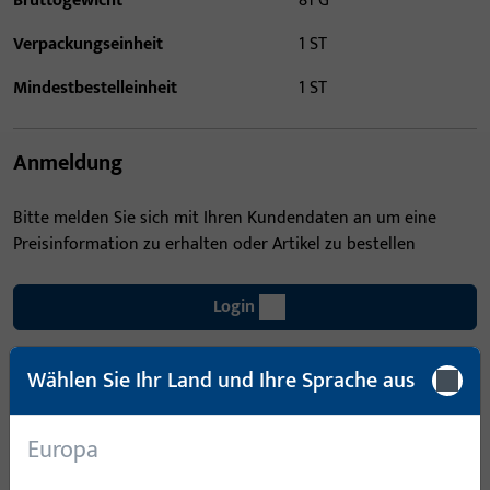
Bruttogewicht
81 G
Verpackungseinheit
1 ST
Mindestbestelleinheit
1 ST
Anmeldung
Bitte melden Sie sich mit Ihren Kundendaten an um eine
Preisinformation zu erhalten oder Artikel zu bestellen
Login
Wählen Sie Ihr Land und Ihre Sprache aus
Account erstellen
Produktbeschreibung
Europa