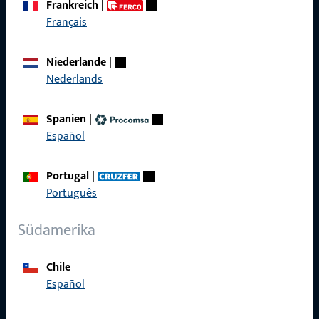
Frankreich
|
zuverlässig.
Français
Kontaktieren Sie uns
Niederlande
|
Nederlands
Rufen Sie uns an
Spanien
|
Español
Portugal
|
Allgemeines
Português
Impressum
Südamerika
Datenschutz
Chile
AGB
Español