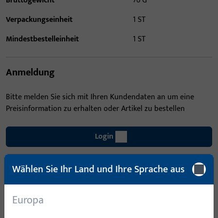
Bruttogewicht
76 G
Verpackungseinheit
1 ST
Mindestbestelleinheit
1 ST
Anmeldung
Bitte melden Sie sich mit Ihren Kundendaten an um eine
Preisinformation zu erhalten oder Artikel zu bestellen
Login
Wählen Sie Ihr Land und Ihre Sprache aus
Account erstellen
Produktbeschreibung
Europa