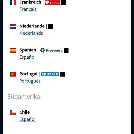
Frankreich
|
zuverlässig.
Français
Kontaktieren Sie uns
Niederlande
|
Nederlands
Rufen Sie uns an
Spanien
|
Español
Portugal
|
Allgemeines
Português
Impressum
Südamerika
Datenschutz
Chile
AGB
Español