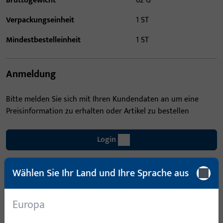
Bruttogewicht
62 G
Verpackungseinheit
1 ST
Mindestbestelleinheit
1 ST
Anmeldung
Bitte melden Sie sich mit Ihren Kundendaten an um eine
Preisinformation zu erhalten oder Artikel zu bestellen
Login
Wählen Sie Ihr Land und Ihre Sprache aus
Account erstellen
Produktbeschreibung
Europa