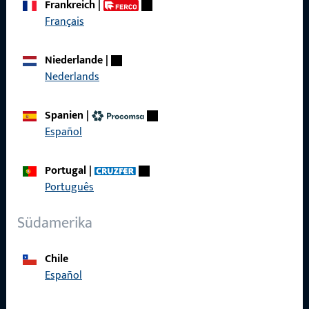
Frankreich
|
zuverlässig.
Français
Kontaktieren Sie uns
Niederlande
|
Nederlands
Rufen Sie uns an
Spanien
|
Español
Portugal
|
Allgemeines
Português
Impressum
Südamerika
Datenschutz
Chile
AGB
Español