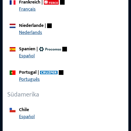
Frankreich
|
zuverlässig.
Français
Kontaktieren Sie uns
Niederlande
|
Nederlands
Rufen Sie uns an
Spanien
|
Español
Portugal
|
Allgemeines
Português
Impressum
Südamerika
Datenschutz
Chile
AGB
Español