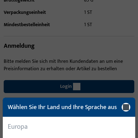
Bruttogewicht
85 G
Verpackungseinheit
1 ST
Mindestbestelleinheit
1 ST
Anmeldung
Bitte melden Sie sich mit Ihren Kundendaten an um eine
Preisinformation zu erhalten oder Artikel zu bestellen
Login
Wählen Sie Ihr Land und Ihre Sprache aus
Account erstellen
Produktbeschreibung
Europa