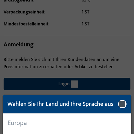
Bruttogewicht
63 G
Verpackungseinheit
1 ST
Mindestbestelleinheit
1 ST
Anmeldung
Bitte melden Sie sich mit Ihren Kundendaten an um eine
Preisinformation zu erhalten oder Artikel zu bestellen
Login
Wählen Sie Ihr Land und Ihre Sprache aus
Account erstellen
Produktbeschreibung
Europa