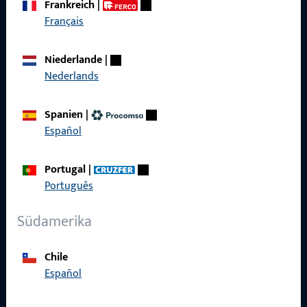
Frankreich
|
zuverlässig.
Français
Kontaktieren Sie uns
Niederlande
|
Nederlands
Rufen Sie uns an
Spanien
|
Español
Portugal
|
Allgemeines
Português
Impressum
Südamerika
Datenschutz
Chile
AGB
Español