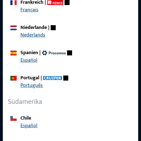
Frankreich
|
zuverlässig.
Français
Kontaktieren Sie uns
Niederlande
|
Nederlands
Rufen Sie uns an
Spanien
|
Español
Portugal
|
Allgemeines
Português
Impressum
Südamerika
Datenschutz
Chile
AGB
Español