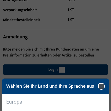
Bruttogewicht
69 G
Verpackungseinheit
1 ST
Mindestbestelleinheit
1 ST
Anmeldung
Bitte melden Sie sich mit Ihren Kundendaten an um eine
Preisinformation zu erhalten oder Artikel zu bestellen
Login
Wählen Sie Ihr Land und Ihre Sprache aus
Account erstellen
Produktbeschreibung
Europa