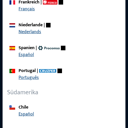
Frankreich
|
zuverlässig.
Français
Kontaktieren Sie uns
Niederlande
|
Nederlands
Rufen Sie uns an
Spanien
|
Español
Portugal
|
Allgemeines
Português
Impressum
Südamerika
Datenschutz
Chile
AGB
Español