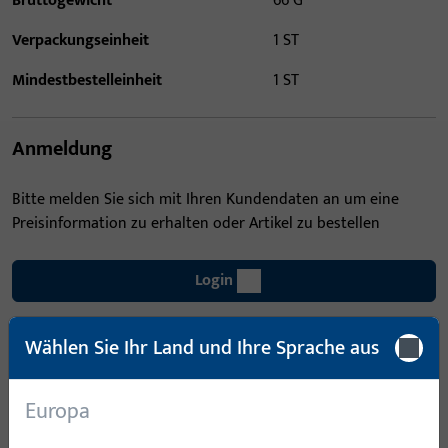
Bruttogewicht
66 G
Verpackungseinheit
1 ST
Mindestbestelleinheit
1 ST
Anmeldung
Bitte melden Sie sich mit Ihren Kundendaten an um eine
Preisinformation zu erhalten oder Artikel zu bestellen
Login
Wählen Sie Ihr Land und Ihre Sprache aus
Account erstellen
Produktbeschreibung
Europa