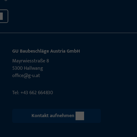
GU Baubeschläge Aus­tria GmbH
Mayrwies­straße 8
5300 Hall­wang
office@g-u.at
Tel: +43 662 664830
Kontakt aufnehmen