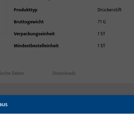
Produkttyp
Drückerstift
Bruttogewicht
71 G
Verpackungseinheit
1 ST
Mindestbestelleinheit
1 ST
ische Daten
Downloads
aus