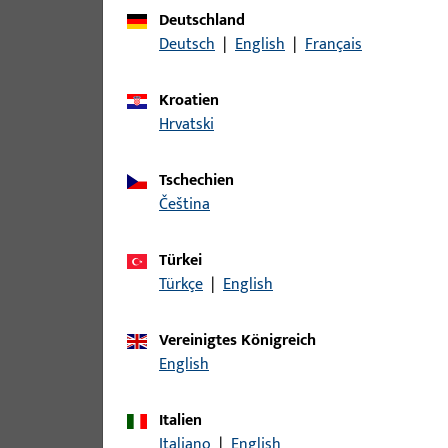
Zu diesem Produkt gibt es folgende Varianten:
Deutschland
Deutsch
|
English
|
Français
Artikel
Kroatien
B-78430-04-0-1 | Drückerstift | Drü
Hrvatski
Tschechien
čeština
B-78430-05-0-1 | Drückerstift | Drü
Türkei
Türkçe
|
English
B-78430-06-0-1 | Drückerstift | Drü
Vereinigtes Königreich
English
Italien
B-78430-07-0-1 | Drückerstift | Drü
Italiano
|
English