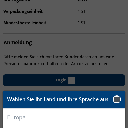
Bruttogewicht
80 G
Verpackungseinheit
1 ST
Mindestbestelleinheit
1 ST
Anmeldung
Bitte melden Sie sich mit Ihren Kundendaten an um eine
Preisinformation zu erhalten oder Artikel zu bestellen
Login
Wählen Sie Ihr Land und Ihre Sprache aus
Account erstellen
Produktbeschreibung
Europa