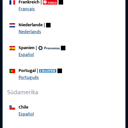
Frankreich
|
zuverlässig.
Français
Kontaktieren Sie uns
Niederlande
|
Nederlands
Rufen Sie uns an
Spanien
|
Español
Portugal
|
Allgemeines
Português
Impressum
Südamerika
Datenschutz
Chile
AGB
Español