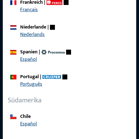
Frankreich
|
zuverlässig.
Français
Kontaktieren Sie uns
Niederlande
|
Nederlands
Rufen Sie uns an
Spanien
|
Español
Portugal
|
Allgemeines
Português
Impressum
Südamerika
Datenschutz
Chile
AGB
Español