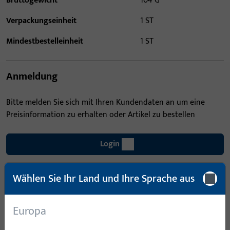
Bruttogewicht
104 G
Verpackungseinheit
1 ST
Mindestbestelleinheit
1 ST
Anmeldung
Bitte melden Sie sich mit Ihren Kundendaten an um eine
Preisinformation zu erhalten oder Artikel zu bestellen
Login
Wählen Sie Ihr Land und Ihre Sprache aus
Account erstellen
Produktbeschreibung
Europa