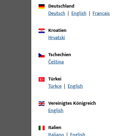
Zu diesem Produkt gibt es folgende Varianten:
Deutschland
Deutsch
|
English
|
Français
Artikel
Kroatien
B-78430-04-0-1 | Drückerstift | Drü
Hrvatski
Tschechien
čeština
B-78430-05-0-1 | Drückerstift | Drü
Türkei
Türkçe
|
English
B-78430-06-0-1 | Drückerstift | Drü
Vereinigtes Königreich
English
Italien
B-78430-07-0-1 | Drückerstift | Drü
Italiano
|
English