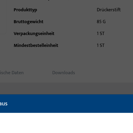
Produkttyp
Drückerstift
Bruttogewicht
85 G
Verpackungseinheit
1 ST
Mindestbestelleinheit
1 ST
ische Daten
Downloads
aus