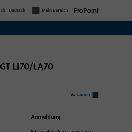
ich | Deutsch
Mein Bereich
|
t GT LI70/LA70
Varianten
Anmeldung
Bitte melden Sie sich mit Ihren