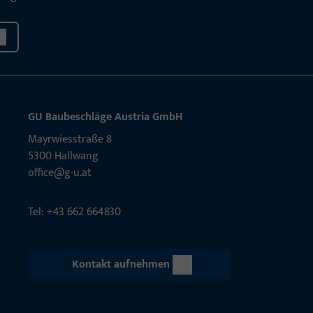
GU Baubeschläge Aus­tria GmbH
Mayrwies­straße 8
5300 Hall­wang
office@g-u.at
Tel: +43 662 664830
Kontakt aufnehmen