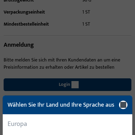
Bruttogewicht
96 G
Verpackungseinheit
1 ST
Mindestbestelleinheit
1 ST
Anmeldung
Bitte melden Sie sich mit Ihren Kundendaten an um eine
Preisinformation zu erhalten oder Artikel zu bestellen
Login
Wählen Sie Ihr Land und Ihre Sprache aus
Account erstellen
Produktbeschreibung
Europa