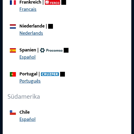
Frankreich
|
zuverlässig.
Français
Kontaktieren Sie uns
Niederlande
|
Nederlands
Rufen Sie uns an
Spanien
|
Español
Portugal
|
Allgemeines
Português
Impressum
Südamerika
Datenschutz
Chile
AGB
Español