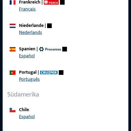
Frankreich
|
zuverlässig.
Français
Kontaktieren Sie uns
Niederlande
|
Nederlands
Rufen Sie uns an
Spanien
|
Español
Portugal
|
Allgemeines
Português
Impressum
Südamerika
Datenschutz
Chile
AGB
Español