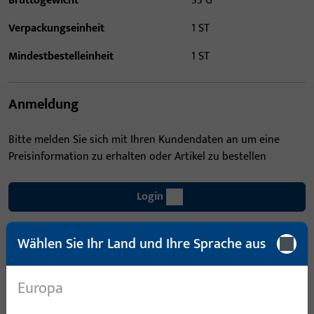
Bruttogewicht
33 G
Verpackungseinheit
1 ST
Mindestbestelleinheit
1 ST
Anmeldung
Bitte melden Sie sich mit Ihren Kundendaten an um eine
Preisinformation zu erhalten oder Artikel zu bestellen
Login
Wählen Sie Ihr Land und Ihre Sprache aus
Account erstellen
Produktbeschreibung
Europa