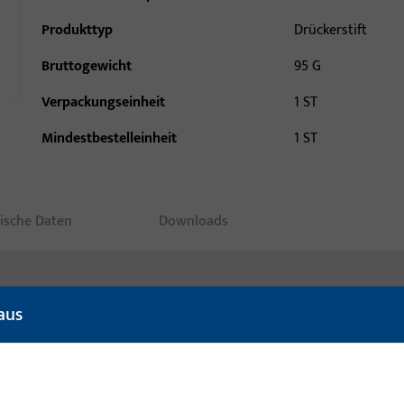
Produkttyp
Drückerstift
Bruttogewicht
95 G
Verpackungseinheit
1 ST
Mindestbestelleinheit
1 ST
ische Daten
Downloads
aus