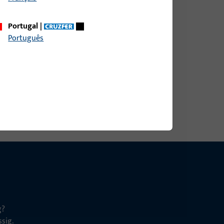
Portugal
|
Português
g?
sig.