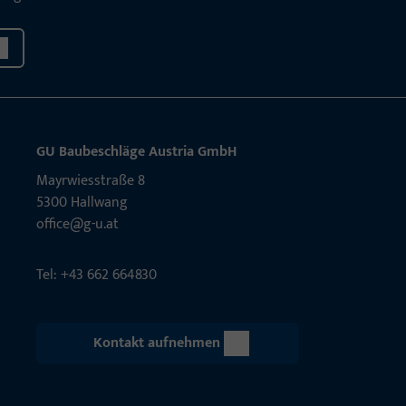
GU Baubeschläge Aus­tria GmbH
Mayrwies­straße 8
5300 Hall­wang
office@g-u.at
Tel: +43 662 664830
Kontakt aufnehmen