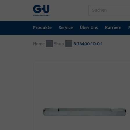
Produkte
Service
Über Uns
Karriere
Home
Produkte
Service
Über Uns
Karriere
Referenzen
Kontakt
Shop
B-78400-1O-0-1
Fenstertechnik
Downloadportal
GU-Gruppe weltweit
Jobportal
Türtechnik
Automatische Eingangsysteme
Montagematerial