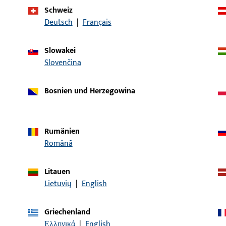
Schweiz
Deutsch
|
Français
Artikelbeschreibung
Slowakei
ückerstift VK8 LG100 ZN
Drückerstift
Slovenčina
Bosnien und Herzegowina
ckerstift VK8 LG115 ZN
Drückerstift
Rumänien
Română
ückerstift VK8 LG130 ZN
Drückerstift
Litauen
Lietuvių
|
English
Griechenland
ückerstift VK8 LG145 ZN
Drückerstift
Ελληνικά
|
English