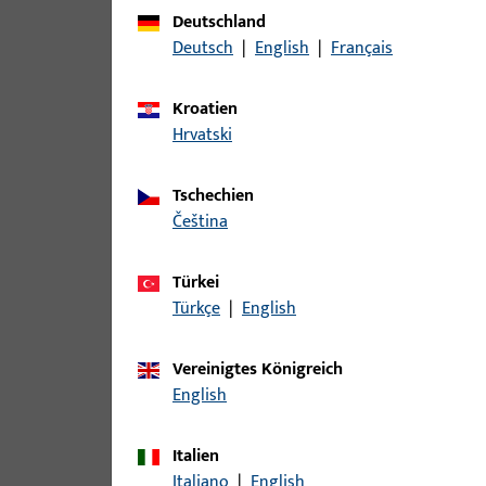
Zu diesem Produkt gibt es folgende Varianten:
Deutschland
Deutsch
|
English
|
Français
Artikel
Kroatien
B-78400-0F-0-1 | Drückerstift | Dr
Hrvatski
Tschechien
čeština
B-78400-0I-0-1 | Drückerstift | Drü
Türkei
Türkçe
|
English
B-78400-0L-0-1 | Drückerstift | Dr
Vereinigtes Königreich
English
Italien
B-78400-0O-0-1 | Drückerstift | Dr
Italiano
|
English