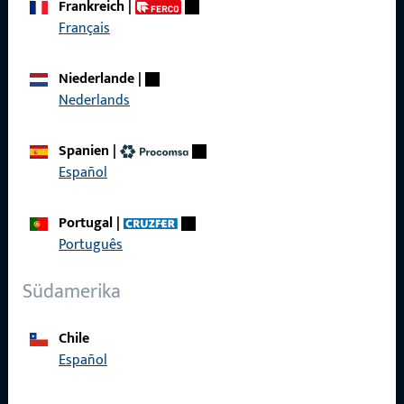
Frankreich
|
zuverlässig.
Français
Kontaktieren Sie uns
Niederlande
|
Nederlands
Rufen Sie uns an
Spanien
|
Español
Portugal
|
Allgemeines
Português
Impressum
Südamerika
Datenschutz
Chile
AGB
Español