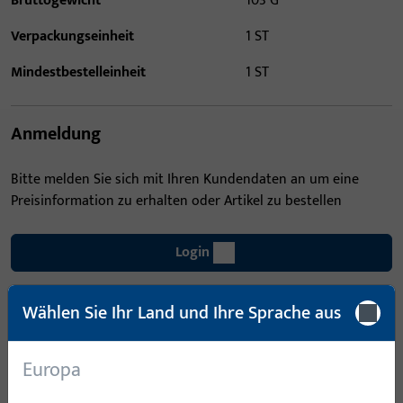
Bruttogewicht
103 G
Verpackungseinheit
1 ST
Mindestbestelleinheit
1 ST
Anmeldung
Bitte melden Sie sich mit Ihren Kundendaten an um eine
Preisinformation zu erhalten oder Artikel zu bestellen
Login
Wählen Sie Ihr Land und Ihre Sprache aus
Account erstellen
Produktbeschreibung
Europa