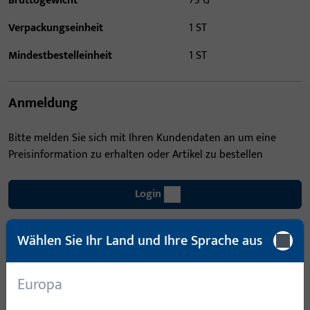
Bruttogewicht
73 G
Verpackungseinheit
1 ST
Mindestbestelleinheit
1 ST
Anmeldung
Bitte melden Sie sich mit Ihren Kundendaten an um eine
Preisinformation zu erhalten oder Artikel zu bestellen
Login
Wählen Sie Ihr Land und Ihre Sprache aus
Account erstellen
Produktbeschreibung
Europa