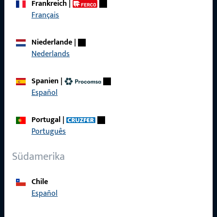
Frankreich
|
zuverlässig.
Français
Kontaktieren Sie uns
Niederlande
|
Nederlands
Rufen Sie uns an
Spanien
|
Español
Portugal
|
Allgemeines
Português
Impressum
Südamerika
Datenschutz
Chile
AGB
Español