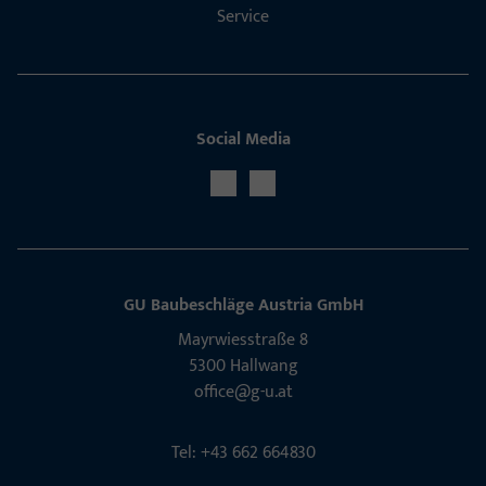
Service
Social Media
GU Baubeschläge Aus­tria GmbH
Mayrwies­straße 8
5300 Hall­wang
office@g-u.at
Tel: +43 662 664830