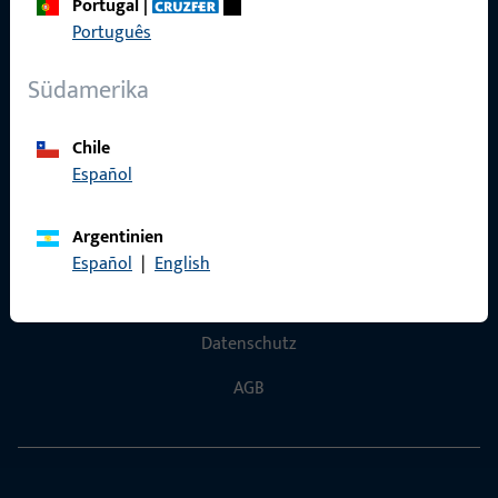
Portugal
|
Português
Kontaktieren Sie uns
Südamerika
Rufen Sie uns an
Chile
Español
Argentinien
Allgemeines
Español
|
English
Impressum
Datenschutz
AGB