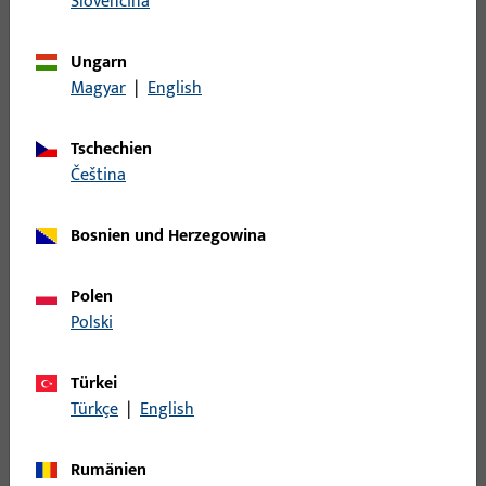
Slovenčina
W.SCHLIESSB.204PL, BL.M.PLATTE, 20 MM LOCHL.,20 MM BL.L.,
E,MATT VERNICKELT, LOCHL.ECKIG/20MM RADIUS, PRAEGUNG:
Ungarn
NEUTRAL, 2 TOUR, X&#61;0 KROEPFUNG DER PLATTE,
Magyar
|
English
VE:EINZELVERP.
Tschechien
S2800015 | U-Profilschließblech |
čeština
U28x170x8x1,5-ABG-UF9010-MS-X
Bosnien und Herzegowina
U-Profilschließblech, Modell-Nr. S280
Polen
Polski
S2800048 | Winkelschließblech |
W20x8x170x1,5-ABG-UF8004-MS-NISI
Türkei
Türkçe
|
English
Winkelschließblech, Modell-Nr. S280
Rumänien