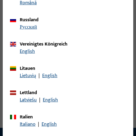
Română
S2800049 | U-Profilschließblech |
U28x170x8x1,5-ABG-UF9010-MS-NISI
Russland
русский
U-Profilschließblech, Modell-Nr. S280
Vereinigtes Königreich
English
S2820061 | U-Profilschließblech |
U28x170x8x1,5-ABG-UF9010-SPANGE-X
Litauen
Lietuvių
|
English
U-Profilschließblech, Modell-Nr. S282
Lettland
Alle Varianten ansehen
Latviešu
|
English
Italien
Italiano
|
English