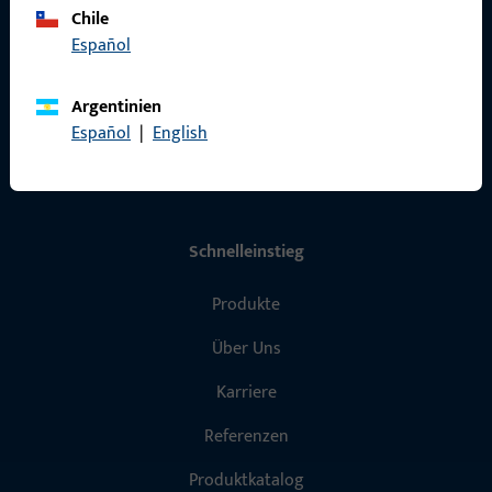
Chile
Impressum
Español
Datenschutz
Argentinien
AGB
Español
|
English
Schnelleinstieg
Produkte
Über Uns
Karriere
Referenzen
Produktkatalog