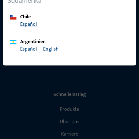
Südamerika
Chile
Allgemeines
Español
Impressum
Argentinien
Datenschutz
Español
|
English
AGB
Schnelleinstieg
Produkte
Über Uns
Karriere