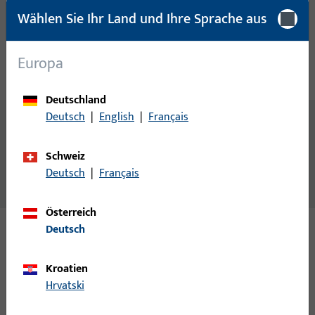
Wählen Sie Ihr Land und Ihre Sprache aus
Produktbeschreibung
Europa
Technische Daten
Downloads
Deutschland
Deutsch
|
English
|
Français
Inhalt
BLECH 2828, 28 MM LOCHL.,8 MM BL.L., NICHTROSTENDER
Schweiz
STAHL + WEISS, LOCHL.ECKIG/10MM RADIUS, PRAEGUNG:
Deutsch
|
Français
NEUTRAL, 1 TOUR, 7,0 MM SCHRAUBLOCHABSTAND
Österreich
Deutsch
Varianten
Kroatien
Zu diesem Produkt gibt es folgende Varianten:
Hrvatski