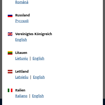
Română
S2800049 | U-Profilschließblech |
U28x170x8x1,5-ABG-UF9010-MS-NISI
Russland
русский
U-Profilschließblech, Modell-Nr. S280
Vereinigtes Königreich
English
S2820061 | U-Profilschließblech |
U28x170x8x1,5-ABG-UF9010-SPANGE-X
Litauen
Lietuvių
|
English
U-Profilschließblech, Modell-Nr. S282
Lettland
Alle Varianten ansehen
Latviešu
|
English
Italien
Italiano
|
English