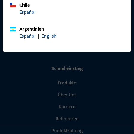
Chile
Impressum
Español
Datenschutz
Argentinien
AGB
Español
|
English
Schnelleinstieg
Produkte
Über Uns
Karriere
Referenzen
Produktkatalog