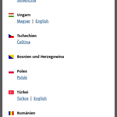
Slovenčina
W.SCHLIESSB.204PL, BL.M.PLATTE, 20 MM LOCHL.,20 MM BL.L.,
E,MATT VERNICKELT, LOCHL.ECKIG/20MM RADIUS, PRAEGUNG:
Ungarn
NEUTRAL, 2 TOUR, X&#61;0 KROEPFUNG DER PLATTE,
Magyar
|
English
VE:EINZELVERP.
Tschechien
S2800015 | U-Profilschließblech |
čeština
U28x170x8x1,5-ABG-UF9010-MS-X
Bosnien und Herzegowina
U-Profilschließblech, Modell-Nr. S280
Polen
Polski
S2800048 | Winkelschließblech |
W20x8x170x1,5-ABG-UF8004-MS-NISI
Türkei
Türkçe
|
English
Winkelschließblech, Modell-Nr. S280
Rumänien