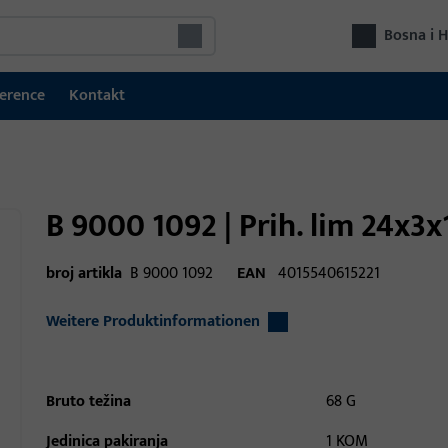
Bosna i 
erence
Kontakt
B 9000 1092 | Prih. lim 24x3x16
broj artikla
B 9000 1092
EAN
4015540615221
Weitere Produktinformationen
Bruto težina
68 G
Jedinica pakiranja
1 KOM