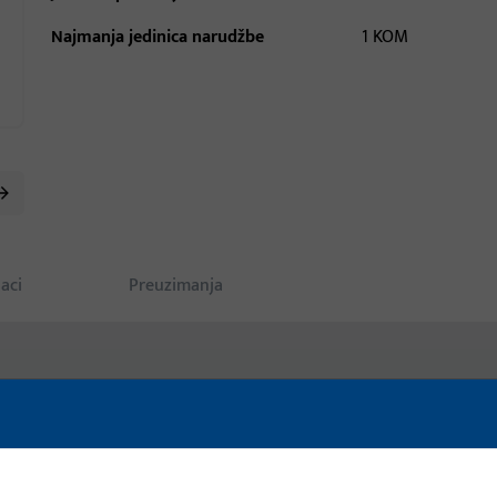
Najmanja jedinica narudžbe
1 KOM
aci
Preuzimanja