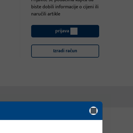
biste dobili informacije o cijeni ili
naručili artikle
prijava
Izradi račun