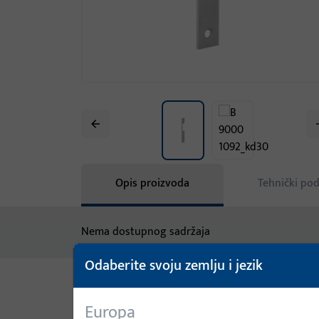
Opis proizvoda
Tehnički pod
Nema dostupnog sadržaja
Odaberite svoju zemlju i jezik
Varijante
Europa