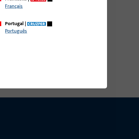
Français
Portugal
|
Português
4x235x3 MASS A&#61; 62,5 MM, ABGER., AUS
KS