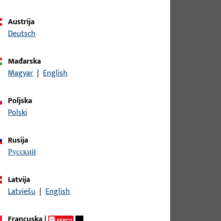
Austrija
Deutsch
Mađarska
Magyar
|
English
Poljska
Polski
, RUND VERZINKT, FUER TREIBRIEGEL- SCHLOSS,
RWENDBAR.
Rusija
русский
Broj modela B 9000
Latvija
Latviešu
|
English
Francuska
|