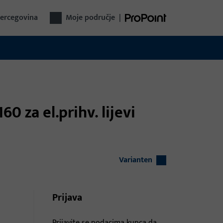
Hercegovina
Moje područje
|
0 za el.prihv. lijevi
Varianten
Prijava
Prijavite se podacima kupca da