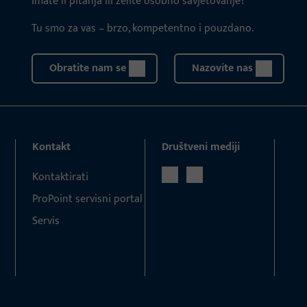
Imate li pitanja ili želite osobno savjetovanje?
Tu smo za vas – brzo, kompetentno i pouzdano.
Obratite nam se
Nazovite nas
Kontakt
Društveni mediji
Kontaktirati
ProPoint servisni portal
Servis