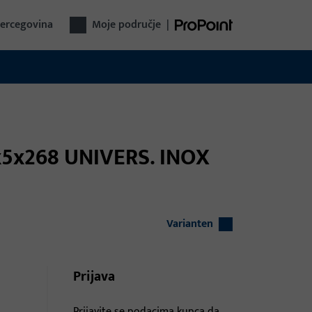
Hercegovina
Moje područje
|
4x5x268 UNIVERS. INOX
Varianten
Prijava
Prijavite se podacima kupca da