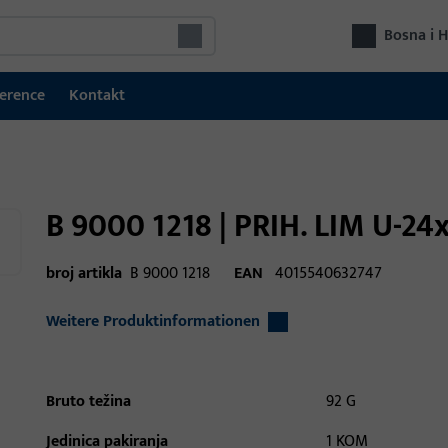
Bosna i 
erence
Kontakt
B 9000 1218 | PRIH. LIM U-2
broj artikla
B 9000 1218
EAN
4015540632747
Weitere Produktinformationen
Bruto težina
92 G
Jedinica pakiranja
1 KOM