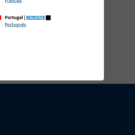
Français
Portugal
|
4x235x3 MASS A&#61; 62,5 MM, ABGER., AUS
Português
KS