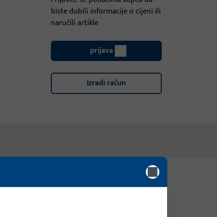
biste dobili informacije o cijeni ili
naručili artikle
prijava
Izradi račun