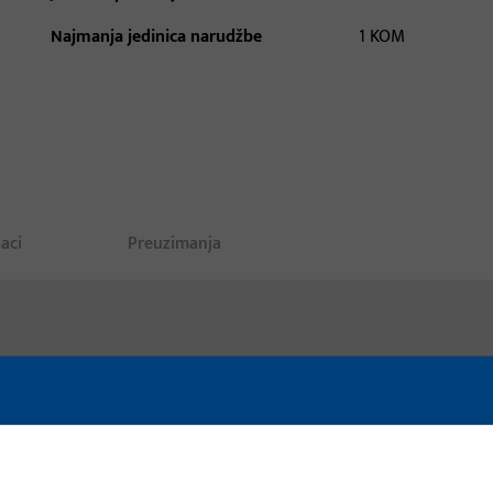
Najmanja jedinica narudžbe
1 KOM
aci
Preuzimanja