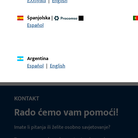
Ελληνικά
|
English
Španjolska
|
INOX, LIJEVI
LAPPENSCHLIESSBLECH 2
Español
NICHTR. STAHL, DIN LIN
Argentina
Español
|
English
KONTAKT
Rado ćemo vam pomoći!
Imate li pitanja ili želite osobno savjetovanje?