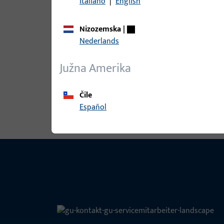
Italiano
|
English
Nizozemska
|
B 9000 0395 | PRIH. LIM 24x235x3, 
Nederlands
Južna Amerika
Pogledaj sve varijante
Čile
Español