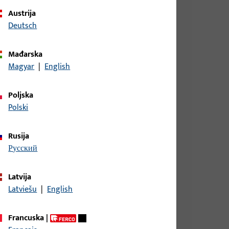
Austrija
Deutsch
Mađarska
Magyar
|
English
Poljska
, RUND VERZINKT, FUER TREIBRIEGEL- SCHLOSS,
Polski
RWENDBAR.
Rusija
русский
Broj modela B 9000
Latvija
Latviešu
|
English
Francuska
|