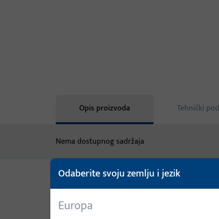
Opis proizvoda
Tehnički pod
Nema dostupnog sadržaja
Odaberite svoju zemlju i jezik
Varijante
Europa
Za ovaj proizvod dostupne su sljedeće varijante: