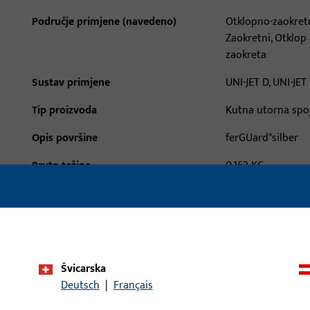
Područje primjene (navedeno)
Otklopno-zaokretn
Zaokretni, Otklop 
zaokreta
Sustav primjene
UNI-JET D, UNI-JET
Tip proizvoda
Kutna utorna spo
Opis površine
ferGUard*silber
Bruto težina
0,152 KG
Jedinica pakiranja
100 KOM
Najmanja jedinica narudžbe
1 KOM
aci
Preuzimanja
Švicarska
Deutsch
|
Français