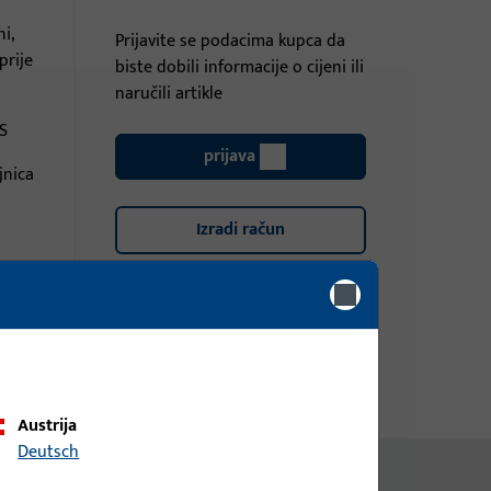
i,
Prijavite se podacima kupca da
prije
biste dobili informacije o cijeni ili
naručili artikle
 S
prijava
jnica
Izradi račun
Austrija
Deutsch