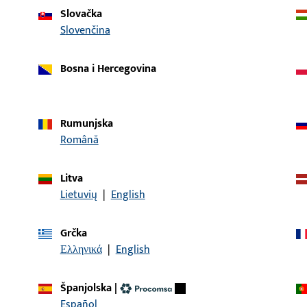
Slovačka
Slovenčina
Bosna i Hercegovina
Rumunjska
opis artikla
Română
jnica | *FALZECKBAND D, 12/20-13,
Kutna utorna spojnica, 
mm, Oprema Okolo, Smjer
Litva
Lietuvių
|
English
nica | Utorna spojnica UNI-JET D/S
Grčka
Kutna utorna spojnica, 
Ελληνικά
|
English
mm, Oprema Okolo, Smje
Španjolska
|
Español
jnica | *FALZECKBAND D, 12/20-13,
Kutna utorna spojnica, 