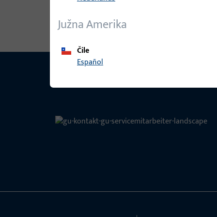
OHNE BREMSE, R
Južna Amerika
Čile
Español