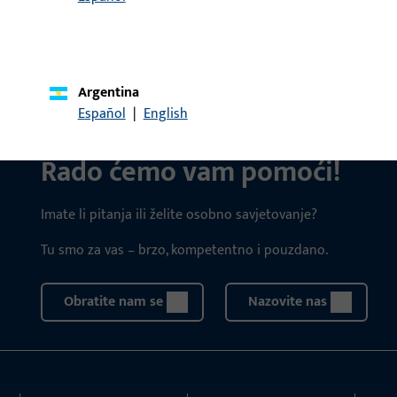
mm, Oprema Okolo, Smje
Argentina
Español
|
English
KONTAKT
Rado ćemo vam pomoći!
Imate li pitanja ili želite osobno savjetovanje?
Tu smo za vas – brzo, kompetentno i pouzdano.
Obratite nam se
Nazovite nas