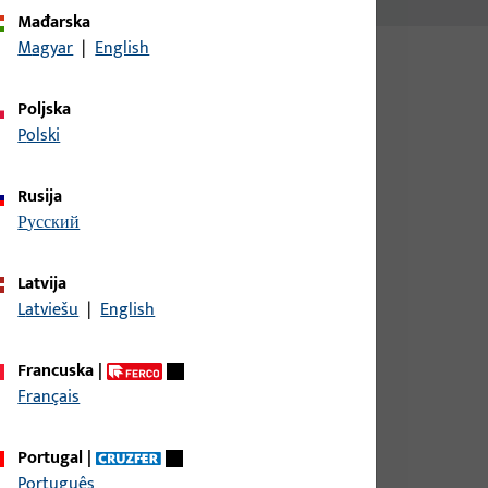
Mađarska
Magyar
|
English
Poljska
Polski
Rusija
русский
ukupna širina 117 mm, ukupna visina / dubina 90
 otvaranja graničnik Lijevo
Latvija
Latviešu
|
English
ukupna širina 117 mm, ukupna visina / dubina 90
Francuska
|
r otvaranja graničnik Desno
Français
Portugal
|
Português
ukupna širina 117 mm, ukupna visina / dubina 90