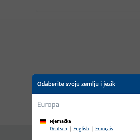
Odaberite svoju zemlju i jezik
Europa
Opis proizvoda
Tehnički pod
Njemačka
Deutsch
|
English
|
Français
Nema dostupnog sadržaja