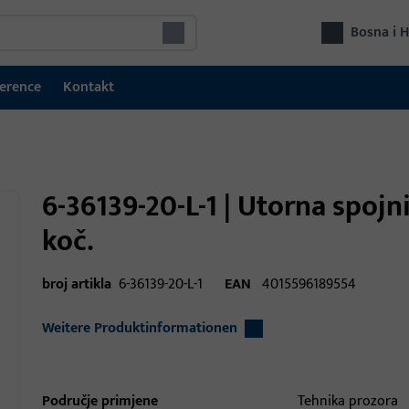
Bosna i 
erence
Kontakt
6-36139-20-L-1 | Utorna spojn
koč.
broj artikla
6-36139-20-L-1
EAN
4015596189554
Weitere Produktinformationen
Područje primjene
Tehnika prozora