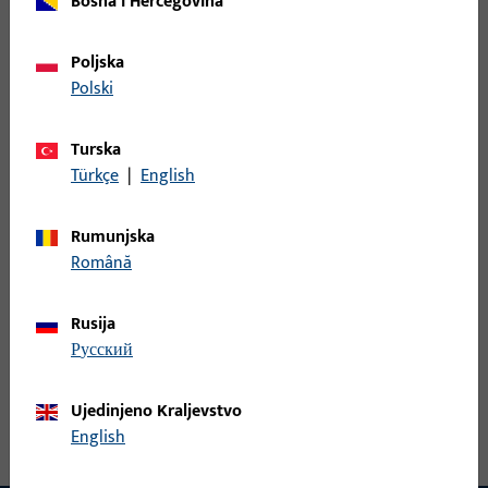
Bosna i Hercegovina
6-36139-20-R-1 | Kutna utorna spojnica |
Poljska
Utorna spojnica UNI-JET D/S NL13 b. koč.
Polski
Kutna utorna spojnica, ukupna širina 117 mm, ukupna visina /
Turska
dubina 90 mm, Oprema Okolo, Smjer otvaranja graničnik
Türkçe
|
English
Desno
Rumunjska
6-36139-20-R-7 | Kutna utorna spojnica |
Română
*FALZECKBAND D, 12/20-13, OHNE BREMSE, R
Rusija
русский
Kutna utorna spojnica, ukupna širina 117 mm, ukupna visina /
dubina 90 mm, Oprema Okolo, Smjer otvaranja graničnik
Ujedinjeno Kraljevstvo
Desno
English