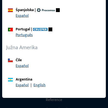
Općenito
Španjolska
|
Impressum
Español
Zaštita podataka
Portugal
|
Opći uvjeti poslovanja
Português
Južna Amerika
Brzi pristup
Čile
Español
Proizvodi
Argentina
O nama
Español
|
English
Karijera
Reference