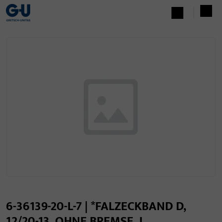
6-36139-20-L-7 | *FALZECKBAND D,
12/20-13, OHNE BREMSE, L