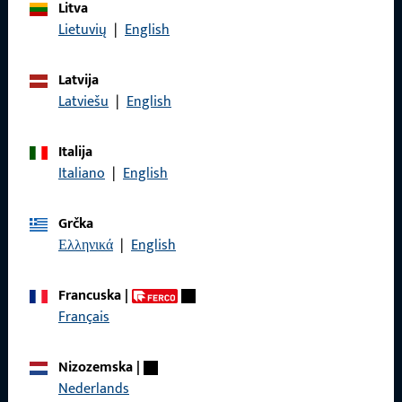
Litva
Lietuvių
|
English
KONTAKT
Latvija
Latviešu
|
English
Rado ćemo vam pomoći!
Italija
Imate li pitanja ili želite osobno savjetovanje?
Italiano
|
English
Tu smo za vas – brzo, kompetentno i pouzdano.
Grčka
Obratite nam se
Ελληνικά
|
English
Francuska
|
Nazovite nas
Français
Nizozemska
|
Nederlands