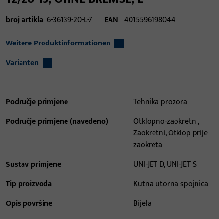
broj artikla
6-36139-20-L-7
EAN
4015596198044
Weitere Produktinformationen
Varianten
Područje primjene
Tehnika prozora
Područje primjene (navedeno)
Otklopno-zaokretni,
Zaokretni, Otklop prije
zaokreta
Sustav primjene
UNI-JET D, UNI-JET S
Tip proizvoda
Kutna utorna spojnica
Opis površine
Bijela