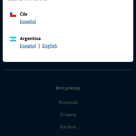
Čile
Općenito
Español
Impressum
Argentina
Zaštita podataka
Español
|
English
Opći uvjeti poslovanja
Brzi pristup
Proizvodi
O nama
Karijera