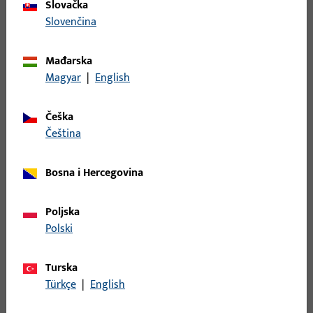
Slovačka
Slovenčina
Pokrivna kapa, Materijal profila Holz, PVC, ukupna širina 13,5
mm, ukupna visina / dubina 18,5 mm, ukupna duljina 79,6 mm
Mađarska
Magyar
|
English
9-47782-00-L-3 | Pokrivna kapa |
*ABDECKKAPPE FALZECKBAND D+S, L
Češka
čeština
Pokrivna kapa, Materijal profila Holz, PVC, ukupna širina 13,5
Bosna i Hercegovina
mm, ukupna visina / dubina 18,5 mm, ukupna duljina 79,6 mm
Poljska
9-47782-00-L-5 | Pokrivna kapa | Pokr. kapa
Polski
utorne spojnice UNI-JET D
Turska
Pokrivna kapa, Materijal profila Holz, PVC, ukupna širina 13,5
Türkçe
|
English
mm, ukupna visina / dubina 18,5 mm, ukupna duljina 79,6 mm