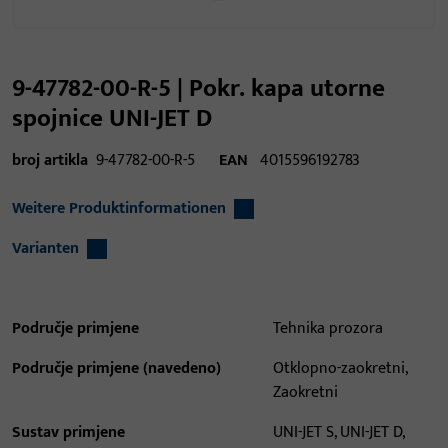
9-47782-00-R-5 | Pokr. kapa utorne
spojnice UNI-JET D
broj artikla
9-47782-00-R-5
EAN
4015596192783
Weitere Produktinformationen
Varianten
Područje primjene
Tehnika prozora
Područje primjene (navedeno)
Otklopno-zaokretni,
Zaokretni
Sustav primjene
UNI-JET S, UNI-JET D,