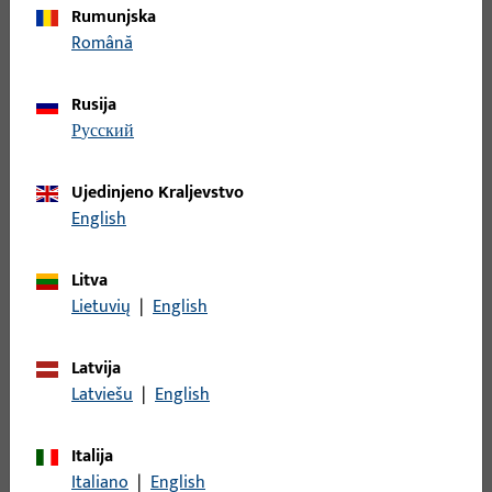
Rumunjska
Română
9-47782-00-L-6 | Pokrivna kapa | Pokr. kapa
utorne spojnice UNI-JET D
Rusija
русский
Pokrivna kapa, Materijal profila Holz, PVC, ukupna širina 13,5
mm, ukupna visina / dubina 18,5 mm, ukupna duljina 79,6 mm
Ujedinjeno Kraljevstvo
English
9-47782-00-L-7 | Pokrivna kapa | Pokr. kapa
utorne spojnice UNI-JET D
Litva
Lietuvių
|
English
Pokrivna kapa, Materijal profila Holz, PVC, ukupna širina 13,5
Latvija
mm, ukupna visina / dubina 18,5 mm, ukupna duljina 79,6 mm
Latviešu
|
English
Pogledaj sve varijante
Italija
Italiano
|
English