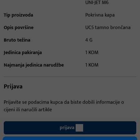
UNI-JET M6
Tip proizvoda
Pokrivna kapa
Opis površine
UC5 tamno brončana
Bruto težina
4 G
Jedinica pakiranja
1 KOM
Najmanja jedinica narudžbe
1 KOM
Prijava
Prijavite se podacima kupca da biste dobili informacije o
cijeni ili naručili artikle
prijava