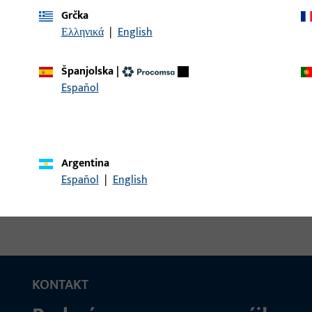
Grčka
Ελληνικά
|
English
okr. kapa utorne spojnice UNI-JET D
Pokrivna kapa, Materijal
visina / dubina 18,5 mm
Španjolska
|
Español
okr. kapa utorne spojnice UNI-JET D
Pokrivna kapa, Materijal
visina / dubina 18,5 mm
Argentina
Español
|
English
KONTAKT