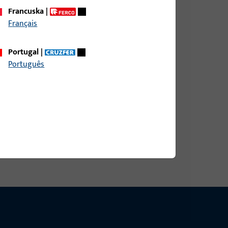
Francuska
|
Français
 profila Holz, PVC, ukupna širina 13,5 mm, ukupna
, ukupna duljina 79,6 mm
Portugal
|
Português
 profila Holz, PVC, ukupna širina 13,5 mm, ukupna
, ukupna duljina 79,6 mm