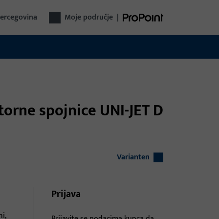
Hercegovina
Moje područje
|
utorne spojnice UNI-JET D
Varianten
Prijava
i,
Prijavite se podacima kupca da