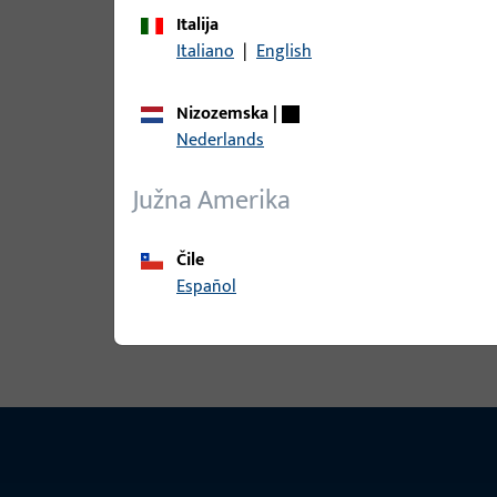
Italija
Italiano
|
English
9-47782-00-L-6 | Pokrivna kapa | P
Nizozemska
|
Nederlands
9-47782-00-L-7 | Pokrivna kapa | P
Južna Amerika
Čile
Español
Pogledaj sve varijante