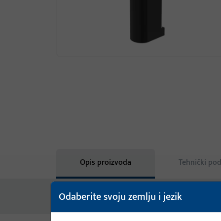
Opis proizvoda
Tehnički pod
Odaberite svoju zemlju i jezik
Nema dostupnog sadržaja