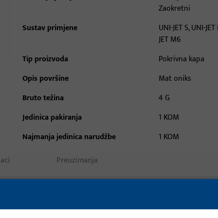
Zaokretni
Sustav primjene
UNI-JET S, UNI-JET 
JET M6
Tip proizvoda
Pokrivna kapa
Opis površine
Mat oniks
Bruto težina
4 G
Jedinica pakiranja
1 KOM
Najmanja jedinica narudžbe
1 KOM
aci
Preuzimanja