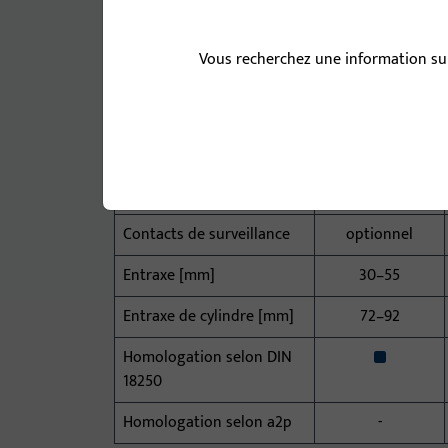
x
Utilisation dans des
systèmes de porte à 2
Vous recherchez une information sur
vantaux
Type de verrouillage
Pêne massif
Fonction entrebâilleur
-
Contacts de surveillance
optionnel
Entraxe [mm]
30–55
Entraxe de cylindre [mm]
72–92
x
Homologation selon DIN
18250
Homologation selon a2p
-