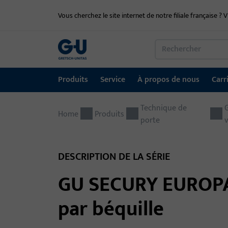
Vous cherchez le site internet de notre filiale française ? V
Produits
Service
À propos de nous
Carr
Produits
Service
À propos de nous
Carrière
Références
Contact
Technique de
Home
Produits
porte
v
Technique de fenêtre
Portail de téléchargement
Groupe GU dans le monde entier
Portail d'emploi
Technique de porte
DESCRIPTION DE LA SÉRIE
Systèmes d'entrée automatiques
GU SECURY EUROPA
Matériel de montage
par béquille