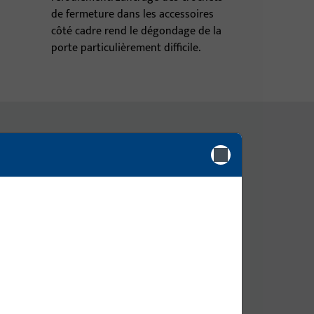
de fermeture dans les accessoires
côté cadre rend le dégondage de la
porte particulièrement difficile.
-R4
x