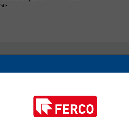
ité.
normes
MR/SZ-R
SH2
SH/SZ-R
SZ
x
x
x