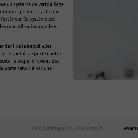
se un système de verrouillage
outon, qui peut être actionné
Ferrures de porte
l’extérieur. Ce système est
Ferme-porte
es une utilisation rapide et
Seuils de porte
ndant de la béquille, les
Paumelles de porte
nt le vantail de porte contre
uite, la béquille revient à sa
 la porte sans clé par une
Caractéristiques de l’équipement
Avant