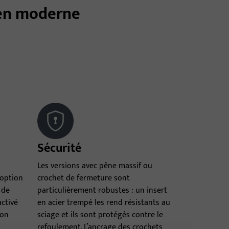
ien moderne
Sécurité
Les versions avec pêne massif ou
 option
crochet de fermeture sont
 de
particulièrement robustes : un insert
activé
en acier trempé les rend résistants au
ton
sciage et ils sont protégés contre le
refoulement. L’ancrage des crochets