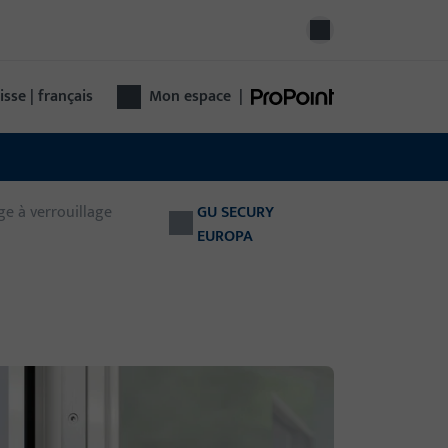
isse | français
Mon espace
|
ge à verrouillage
GU SECURY
EUROPA
hnologie de porte
hnologie de porte complète d'un seul
nisseur : de la quincaillerie au contrôle
ccès jusqu'aux portes automatiques –
tionnelle, sûre, polyvalente.