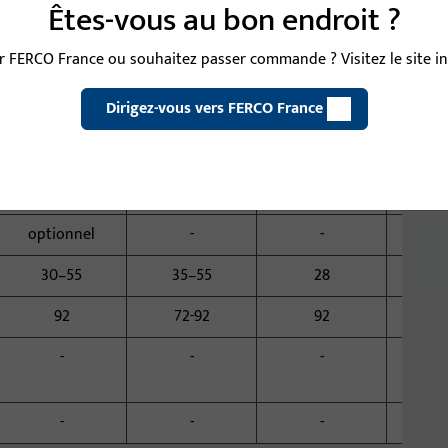
Êtes-vous au bon endroit ?
x
x
x
 FERCO France ou souhaitez passer commande ? Visitez le site int
Pêne massif
Crochet de
Crochet de
Pêne 
Dirigez-vous vers FERCO France
Pêne roulant
fermeture
fermeture
Pêne roulant
-
optionnel
-
opti
optionnel
-
-
30–55
35–55
28
25
92
72-92
92
72
-
-
-
-
-
-