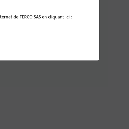
x
ernet de FERCO SAS en cliquant ici :
roulant
onnel
-
-55
-94
-
x