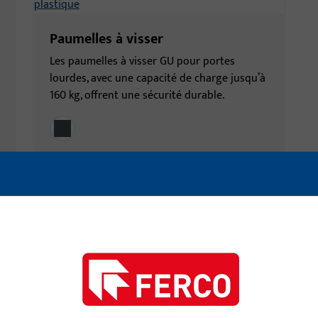
Paumelles à visser
Les paumelles à visser GU pour portes
lourdes, avec une capacité de charge jusqu’à
160 kg, offrent une sécurité durable.
À PERCER