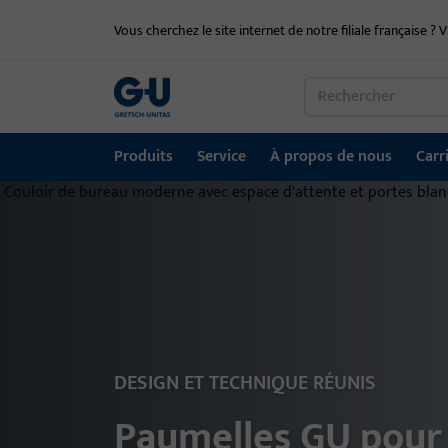
Vous cherchez le site internet de notre filiale française ? V
Produits
Service
À propos de nous
Carr
Produits
Service
À propos de nous
Carrière
Références
Contact
Technique de fenêtre
Portail de téléchargement
Groupe GU dans le monde entier
Portail d'emploi
Technique de porte
Systèmes d'entrée automatiques
DESIGN ET TECHNIQUE RÉUNIS
Matériel de montage
Paumelles GU pour 