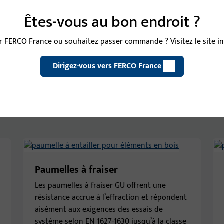
ents en bois
Êtes-vous au bon endroit ?
ge choix de paumelles, dont des paumelles invisibles ainsi
 FERCO France ou souhaitez passer commande ? Visitez le site int
lles invisibles sont particulièrement appréciées, car elles
gne sans interrompre la ligne de la porte. Des variantes
Dirigez-vous vers FERCO France
roit. Nos paumelles à fraiser réglables sont disponibles
e, soit avec des manchons à emboîter pour une grande
es paumelles à percer, qui permettent un montage rapide et
our portes en bois.
Paumelles à fraiser
Les paumelles à fraiser GU offrent une
résistance accrue à l’effraction et répondent
aisément aux exigences des essais de
système selon EN 1627-1630 jusqu’à la classe