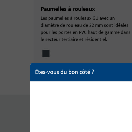
Paumelles à rouleaux
Les paumelles à rouleaux GU avec un
diamètre de rouleau de 22 mm sont idéales
pour les portes en PVC haut de gamme dans
le secteur tertiaire et résidentiel.
Êtes-vous du bon côté ?
PAUMELLES INVISIBLES, À FRAISER ET 