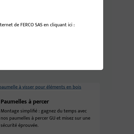
ernet de FERCO SAS en cliquant ici :
Paumelles à percer
Montage simplifié : gagnez du temps avec
nos paumelles à percer GU et misez sur une
sécurité éprouvée.