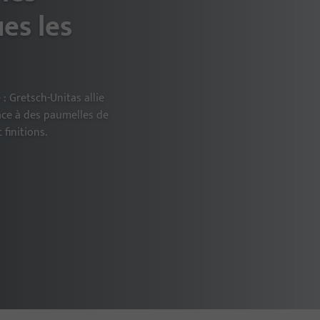
es les
Ferrures de porte
Ferme-porte
Seuils de porte
: Gretsch-Unitas allie
Paumelles de porte
âce à des paumelles de
finitions.