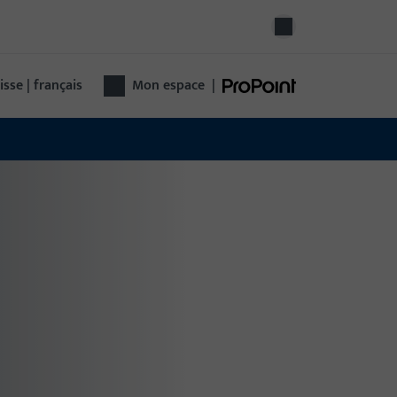
isse | français
Mon espace
|
hnologie de porte
hnologie de porte complète d'un seul
nisseur : de la quincaillerie au contrôle
ccès jusqu'aux portes automatiques –
tionnelle, sûre, polyvalente.