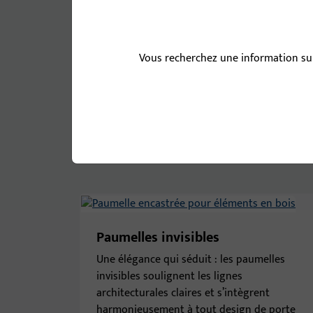
Paumelles GU pour élém
Pour les éléments en bois, nous proposons un lar
Vous recherchez une information sur
que des paumelles à fraiser et à percer. Les paume
permettent un design de porte moderne et rectili
existent pour portes à recouvrement et à chant d
soit avec un rouleau élégant en acier inoxydabl
variété de couleurs. L’offre est complétée par d
facile, complétant ainsi parfaitement la gamme p
Paumelles invisibles
Une élégance qui séduit : les paumelles
invisibles soulignent les lignes
architecturales claires et s’intègrent
harmonieusement à tout design de porte