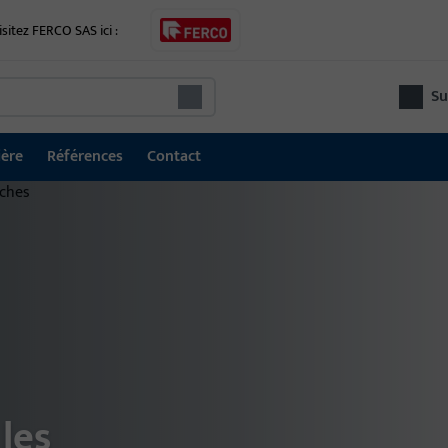
isitez FERCO SAS ici :
Su
ière
Références
Contact
Technique de porte
Tec
Systèmes de verrouillage et de contrôle d'accès
Tec
GU SECURY multipoints de verrouillage
four
d'a
Serrures
fonc
Système de sécurisation électrique des issues de
secours
les
Gâches électriques