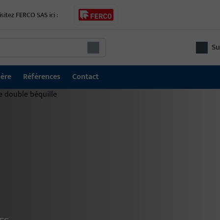
isitez FERCO SAS ici :
Su
ière
Références
Contact
Technique de porte
Tec
Systèmes de verrouillage et de contrôle d'accès
Tec
GU SECURY multipoints de verrouillage
four
d'a
Serrures
fonc
Système de sécurisation électrique des issues de
secours
Gâches électriques