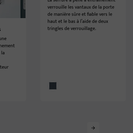
La serrure à pêne à entraînement
verrouille les vantaux de la porte
de manière sûre et fiable vers le
haut et le bas à l’aide de deux
s
tringles de verrouillage.
 une
înement
 la
oteur