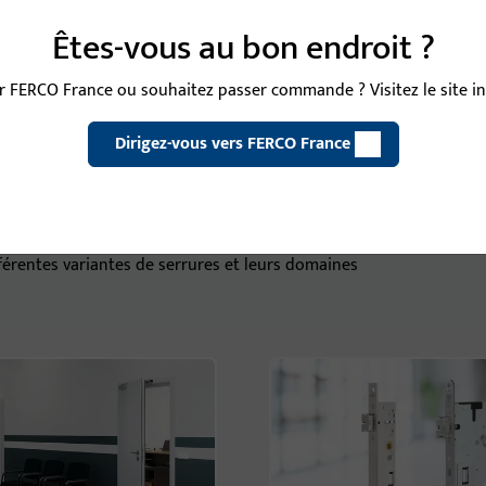
Êtes-vous au bon endroit ?
hnologie innovante et
e porte convaincante.
 FERCO France ou souhaitez passer commande ? Visitez le site int
Dirigez-vous vers FERCO France
les variantes de serrures
fférentes variantes de serrures et leurs domaines