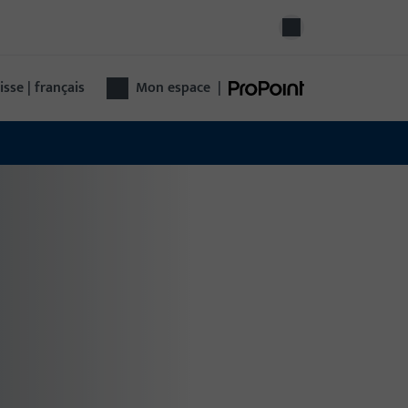
isse | français
Mon espace
|
hnologie de porte
hnologie de porte complète d'un seul
nisseur : de la quincaillerie au contrôle
ccès jusqu'aux portes automatiques –
tionnelle, sûre, polyvalente.