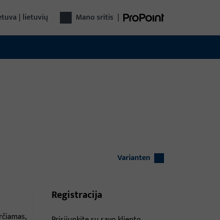
etuva | lietuvių
Mano sritis
|
Varianten
Registracija
rčiamas,
Prisijunkite su savo kliento