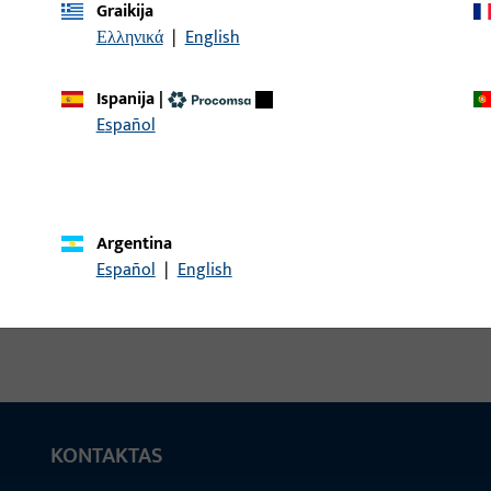
Graikija
Ελληνικά
|
English
Apdaila, Profilinė medži
/ gylis 14 mm, bendras i
Ispanija
|
Español
Euro-Jet
Apdaila, Profilinė medži
/ gylis 14 mm, bendras i
Argentina
Español
|
English
KONTAKTAS