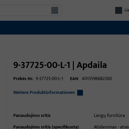
Li
9-37725-00-L-1 | Apdaila
Prekės Nr.
9-37725-00-L-1
EAN
4015596682260
Weitere Produktinformationen
Panaudojimo sritis
Langų furnitūra
Panaudojimo sritis (specifikuota)
Atidaromas - atve