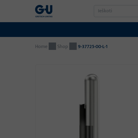
Home
Shop
9-37725-00-L-1