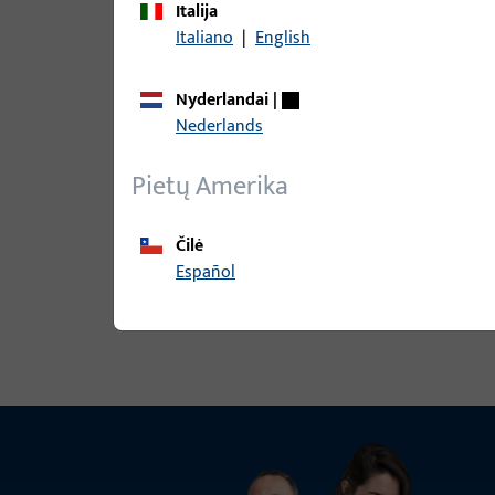
Italija
Italiano
|
English
9-37725-00-R-1 | Apdaila | Apdaila
Nyderlandai
|
Nederlands
Pietų Amerika
9-37725-00-R-3 | Apdaila | Apdaila 
Čilė
Español
Peržiūrėti visus variantus