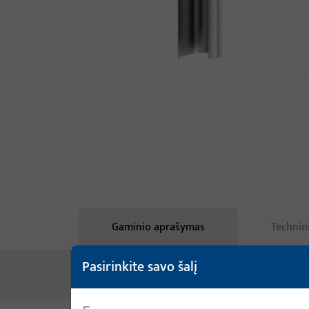
Gaminio aprašymas
Technin
Pasirinkite savo šalį
Nėra prieinamo turinio