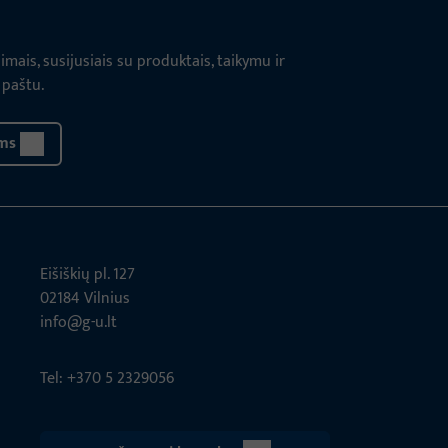
ais, susijusiais su produktais, taikymu ir
 paštu.
ms
Eišiškių pl. 127
02184 Vil­nius
info@g-u.lt
Tel: +370 5 2329056