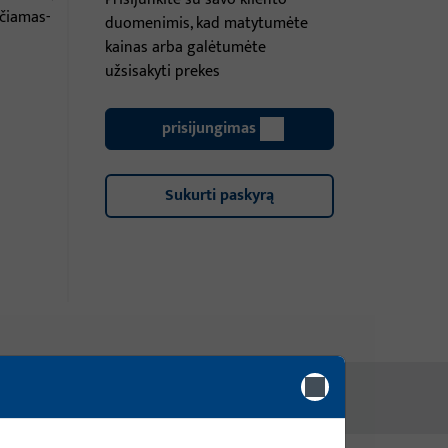
rčiamas-
duomenimis, kad matytumėte
kainas arba galėtumėte
užsisakyti prekes
prisijungimas
Sukurti paskyrą