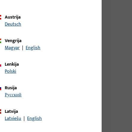
Austrija
Deutsch
Vengrija
Magyar
|
English
aga Holz, bendras plotis 18,6 mm, bendras aukštis
Lenkija
lgis 79,5 mm
Polski
Rusija
aga Holz, bendras plotis 18,6 mm, bendras aukštis
русский
lgis 79,5 mm
Latvija
Latviešu
|
English
aga Holz, bendras plotis 18,6 mm, bendras aukštis
lgis 79,5 mm