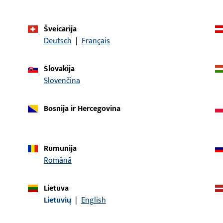
Šveicarija
Deutsch
|
Français
Slovakija
prekės aprašymas
Slovenčina
uro-Jet
Apdaila, Profilinė medži
Bosnija ir Hercegovina
/ gylis 14 mm, bendras i
Rumunija
UC 5
Apdaila, Profilinė medži
Română
/ gylis 14 mm, bendras i
Lietuva
Lietuvių
|
English
Apdaila, Profilinė medži
/ gylis 14 mm, bendras i