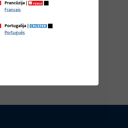
Prancūzija
|
Français
aga Holz, bendras plotis 18,6 mm, bendras aukštis
lgis 79,5 mm
Portugalija
|
Português
aga Holz, bendras plotis 18,6 mm, bendras aukštis
lgis 79,5 mm