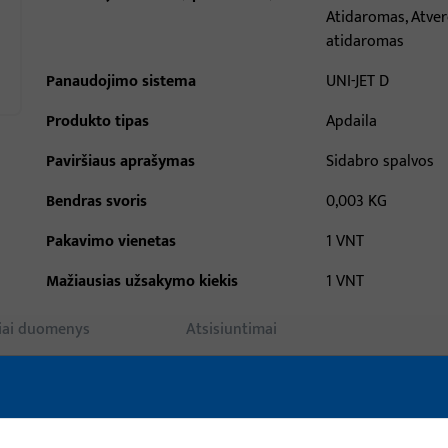
Atidaromas, Atve
atidaromas
Panaudojimo sistema
UNI-JET D
Produkto tipas
Apdaila
Paviršiaus aprašymas
Sidabro spalvos
Bendras svoris
0,003 KG
Pakavimo vienetas
1 VNT
Mažiausias užsakymo kiekis
1 VNT
iai duomenys
Atsisiuntimai