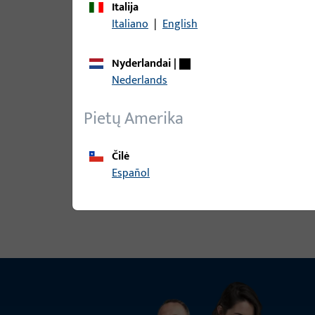
Italija
Italiano
|
English
9-37725-00-L-7 | Apdaila | Apdaila
Nyderlandai
|
Nederlands
Pietų Amerika
9-37725-00-R-1 | Apdaila | Apdaila
Čilė
Español
Peržiūrėti visus variantus