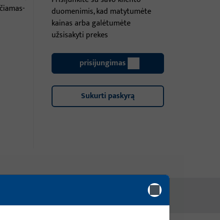
rčiamas-
duomenimis, kad matytumėte
kainas arba galėtumėte
užsisakyti prekes
prisijungimas
Sukurti paskyrą