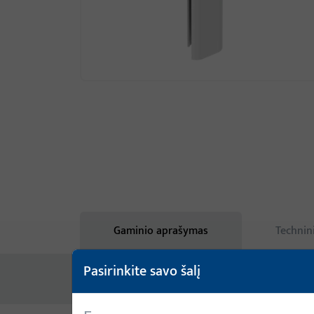
Gaminio aprašymas
Technin
Pasirinkite savo šalį
Nėra prieinamo turinio