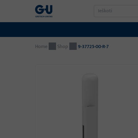
Home
Shop
9-37725-00-R-7