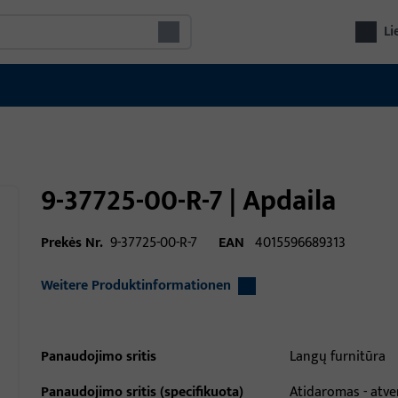
Li
9-37725-00-R-7 | Apdaila
Prekės Nr.
9-37725-00-R-7
EAN
4015596689313
Weitere Produktinformationen
Panaudojimo sritis
Langų furnitūra
Panaudojimo sritis (specifikuota)
Atidaromas - atve