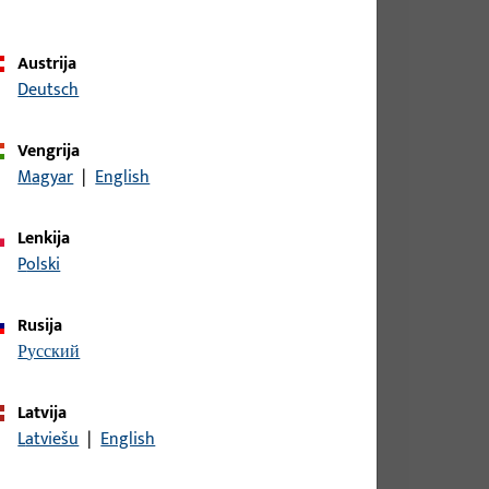
Austrija
Deutsch
Vengrija
Magyar
|
English
aga Holz, bendras plotis 18,6 mm, bendras aukštis
Lenkija
lgis 79,5 mm
Polski
Rusija
aga Holz, bendras plotis 18,6 mm, bendras aukštis
русский
lgis 79,5 mm
Latvija
Latviešu
|
English
aga Holz, bendras plotis 18,6 mm, bendras aukštis
lgis 79,5 mm