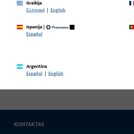
Graikija
Ελληνικά
|
English
Apdaila, Profilinė medži
/ gylis 14 mm, bendras i
Ispanija
|
Español
Apdaila, Profilinė medži
/ gylis 14 mm, bendras i
Argentina
Español
|
English
KONTAKTAS