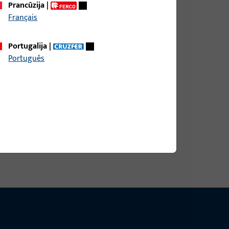
Prancūzija
|
Français
aga Holz, bendras plotis 18,6 mm, bendras aukštis
lgis 79,5 mm
Portugalija
|
Português
aga Holz, bendras plotis 18,6 mm, bendras aukštis
lgis 79,5 mm