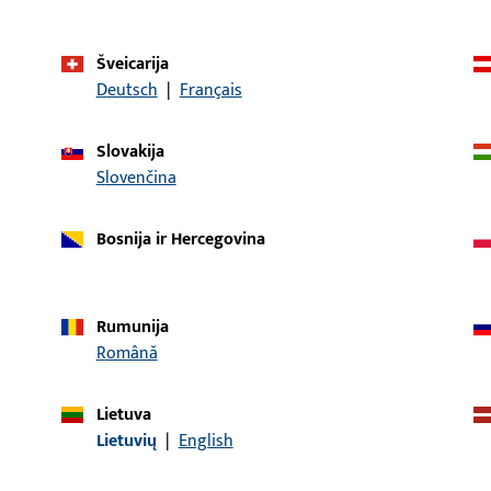
Šveicarija
Deutsch
|
Français
Slovakija
prekės aprašymas
Slovenčina
Apdaila, Profilinė medži
Bosnija ir Hercegovina
/ gylis 14 mm, bendras i
Rumunija
uro-Jet
Apdaila, Profilinė medži
Română
/ gylis 14 mm, bendras i
Lietuva
Lietuvių
|
English
UC 5
Apdaila, Profilinė medži
/ gylis 14 mm, bendras i