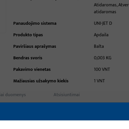
Atidaromas, Atve
atidaromas
Panaudojimo sistema
UNI-JET D
Produkto tipas
Apdaila
Paviršiaus aprašymas
Balta
Bendras svoris
0,003 KG
Pakavimo vienetas
100 VNT
Mažiausias užsakymo kiekis
1 VNT
iai duomenys
Atsisiuntimai