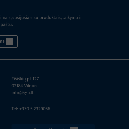
ais, susijusiais su produktais, taikymu ir
 paštu.
ms
Eišiškių pl. 127
02184 Vil­nius
info@g-u.lt
Tel: +370 5 2329056