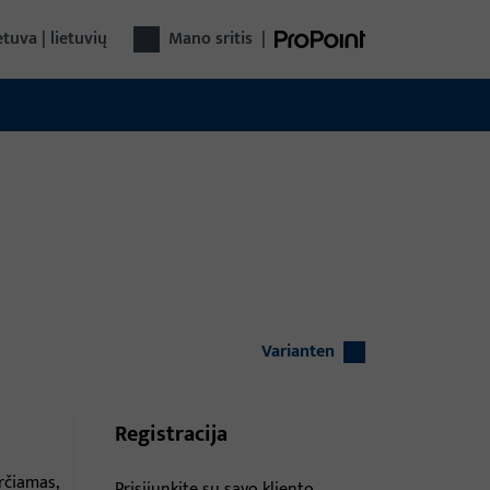
etuva | lietuvių
Mano sritis
|
Varianten
Registracija
rčiamas,
Prisijunkite su savo kliento