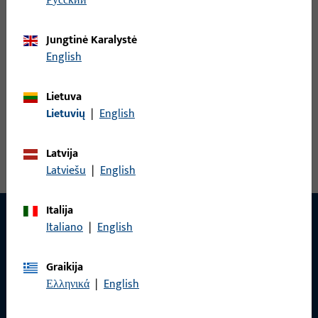
русский
B-78400-1F-0-1 | Rankenos štiftas | Štiftas
VK9 LG100 ZN
Jungtinė Karalystė
English
Rankenos štiftas
Lietuva
Lietuvių
|
English
Peržiūrėti visus variantus
Latvija
Latviešu
|
English
Italija
Italiano
|
English
Graikija
Ελληνικά
|
English