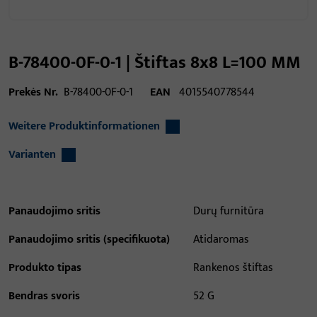
B-78400-0F-0-1 | Štiftas 8x8 L=100 MM
Prekės Nr.
B-78400-0F-0-1
EAN
4015540778544
Weitere Produktinformationen
Varianten
Panaudojimo sritis
Durų furnitūra
Panaudojimo sritis (specifikuota)
Atidaromas
Produkto tipas
Rankenos štiftas
Bendras svoris
52 G