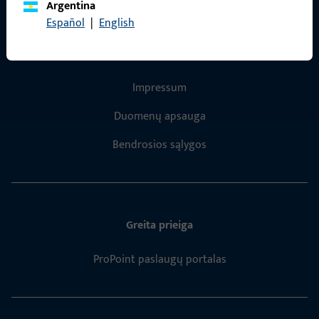
Argentina
Español
|
English
Bendra informacija
Impressum
Duomenų apsauga
Bendrosios sąlygos
Greita prieiga
ProPoint paslaugų portalas