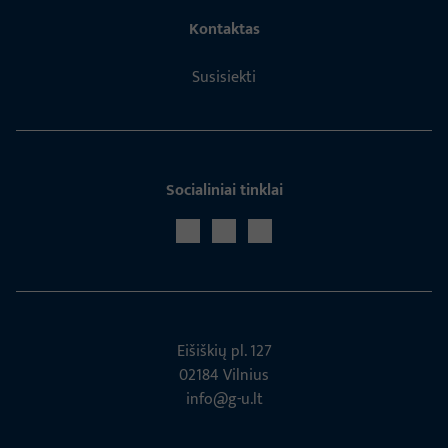
Kontaktas
Susisiekti
Socialiniai tinklai
Eišiškių pl. 127
02184 Vil­nius
info@g-u.lt