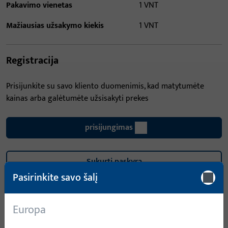
Pakavimo vienetas
1 VNT
Mažiausias užsakymo kiekis
1 VNT
Registracija
Prisijunkite su savo kliento duomenimis, kad matytumėte
kainas arba galėtumėte užsisakyti prekes
prisijungimas
Sukurti paskyrą
Pasirinkite savo šalį
Gaminio aprašymas
Europa
Techniniai duomenys