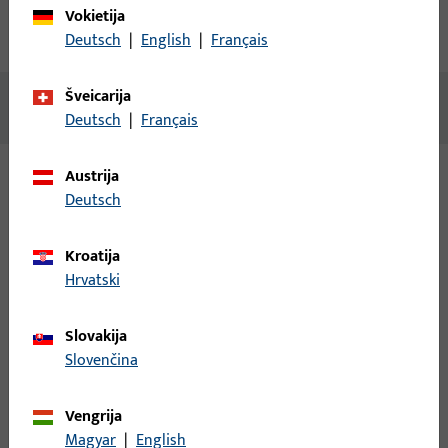
Vokietija
Atsisiuntimai
Deutsch
|
English
|
Français
Šveicarija
Nėra prieinamo turinio
Deutsch
|
Français
Austrija
Deutsch
Variantai
Šiam gaminiui galimi šie variantai:
Kroatija
Hrvatski
B-78400-0I-0-1 | Rankenos štiftas | Štiftas
VK8 LG115 ZN
Slovakija
Slovenčina
Rankenos štiftas
Vengrija
Magyar
|
English