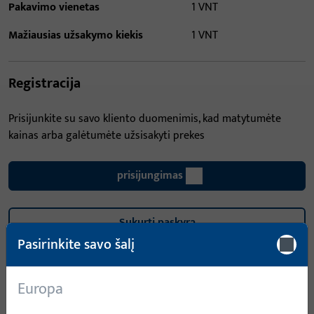
Pakavimo vienetas
1 VNT
Mažiausias užsakymo kiekis
1 VNT
Registracija
Prisijunkite su savo kliento duomenimis, kad matytumėte
kainas arba galėtumėte užsisakyti prekes
prisijungimas
Sukurti paskyrą
Pasirinkite savo šalį
Gaminio aprašymas
Europa
Techniniai duomenys