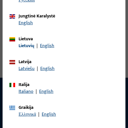
русский
B-78400-1F-0-1 | Rankenos štiftas | Štiftas
VK9 LG100 ZN
Jungtinė Karalystė
English
Rankenos štiftas
Lietuva
Lietuvių
|
English
Peržiūrėti visus variantus
Latvija
Latviešu
|
English
Italija
Italiano
|
English
Graikija
Ελληνικά
|
English