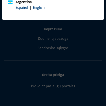
Argentina
Español
|
English
Bendra informacija
Impressum
Duomenų apsauga
Bendrosios sąlygos
Greita prieiga
ProPoint paslaugų portalas