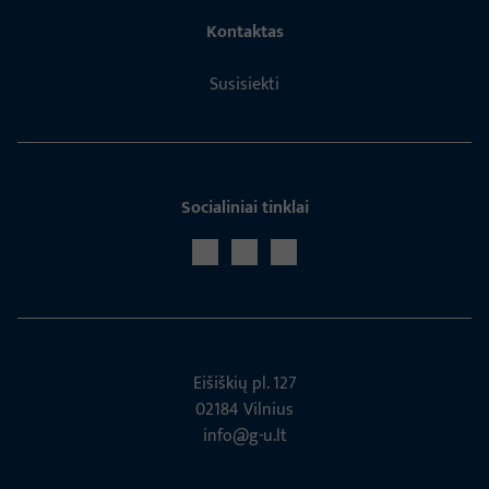
Kontaktas
Susisiekti
Socialiniai tinklai
Eišiškių pl. 127
02184 Vil­nius
info@g-u.lt