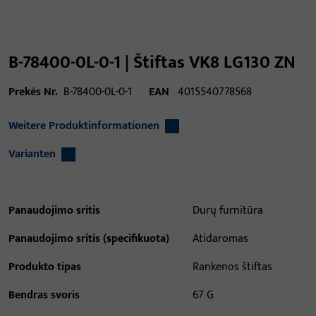
B-78400-0L-0-1 | Štiftas VK8 LG130 ZN
Prekės Nr.
B-78400-0L-0-1
EAN
4015540778568
Weitere Produktinformationen
Varianten
Panaudojimo sritis
Durų furnitūra
Panaudojimo sritis (specifikuota)
Atidaromas
Produkto tipas
Rankenos štiftas
Bendras svoris
67 G