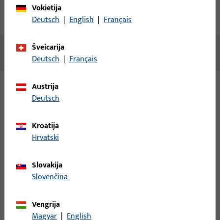
Vokietija
Atsisiuntimai
Deutsch
|
English
|
Français
Šveicarija
Nėra prieinamo turinio
Deutsch
|
Français
Austrija
Deutsch
Variantai
Šiam gaminiui galimi šie variantai:
Kroatija
Hrvatski
B-78400-0F-0-1 | Rankenos štiftas | Štiftas
8x8 L=100 MM
Slovakija
Slovenčina
Rankenos štiftas
Vengrija
Magyar
|
English