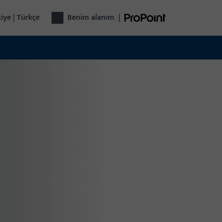
iye | Türkçe
Benim alanım
|
n Genel Bakışı
sch-Unitas şirketler grubu, pencere, kapı,
atik kapılar ve bina kontrolü için fonksiyonel,
enli ve iyi düşünülmüş komple çözümler sunar.