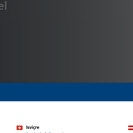
el
İsviçre