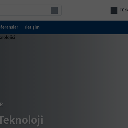
Türk
feranslar
İletişim
Ürü
R
Gret
otom
Teknoloji
güv