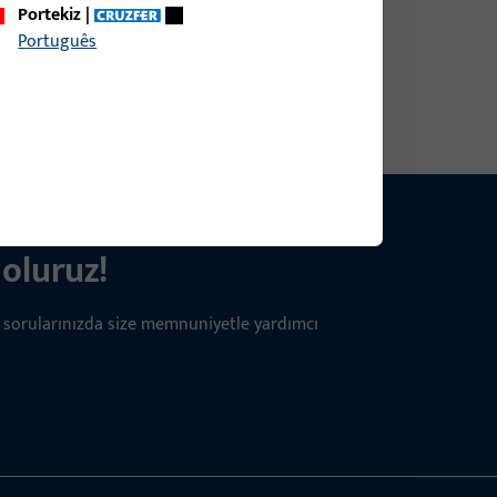
Portekiz
|
Português
oluruz!
üm sorularınızda size memnuniyetle yardımcı