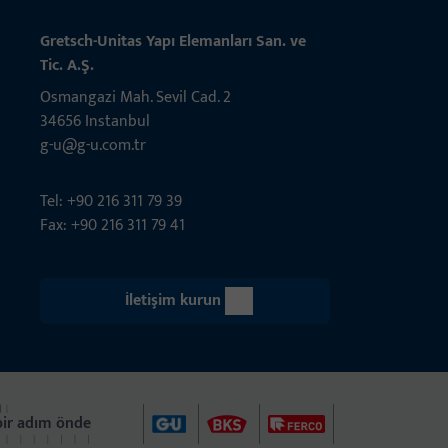
Gret­sch­-Unitas Yapı Elem­­anları San. ve
Tic. A.Ş.
Osmangazi Mah. Sevil Cad. 2
34656 Instanbul
g-u@g-u.com.tr
Tel: +90 216 311 79 39
Fax: +90 216 311 79 41
İletişim kurun
 bir adım önde