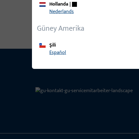
Hollanda
|
Nederlands
Güney Amerika
Şili
Español