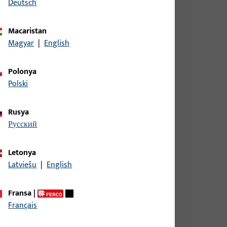
Deutsch
Macaristan
Magyar
|
English
Polonya
Polski
Rusya
русский
Letonya
Montaj Malzemeleri
Latviešu
|
English
Fransa
|
Français