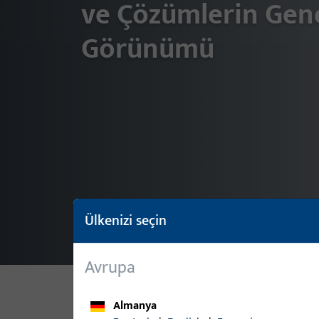
ve Çözümlerin Gen
Görünümü
Ülkenizi seçin
Avrupa
Almanya
TÜM ÜRÜN PORTFÖYÜ