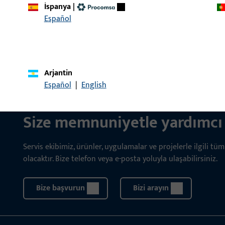
İspanya
|
Sistemleri
Español
Arjantin
Español
|
English
İLETIŞIM
Size memnuniyetle yardımcı 
Servis ekibimiz, ürünler, uygulamalar ve projelerle ilgili t
olacaktır. Bize telefon veya e-posta yoluyla ulaşabilirsiniz.
Bize başvurun
Bizi arayın