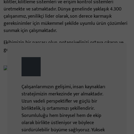
kilitler, kilitleme sistemleri ve erişim kontrol sistemleri
üretmekte ve satmaktadır. Dünya genelinde yaklaşık 4.300
çalışanımız, yenilikçi lider olarak, son derece karmaşık
gereksinimler için mükemmel şekilde uyumlu ürün çözümleri
sunmak için çalışmaktadır.
Ekibimizin bir parçası olun, potansiyelinizi ortaya çıkarın ve
geleceği birlikte şekillendirin! Haydi birlikte büyüyelim!
Çalışanlarımızın gelişimi, insan kaynakları
stratejimizin merkezinde yer almaktadır.
Uzun vadeli perspektifler ve güçlü bir
birliktelik, iş ortamımızı şekillendirir.
Sorumluluğu hem bireysel hem de ekip
olarak birlikte üstleniyor ve böylece
sürdürülebilir büyüme sağlıyoruz. Yüksek