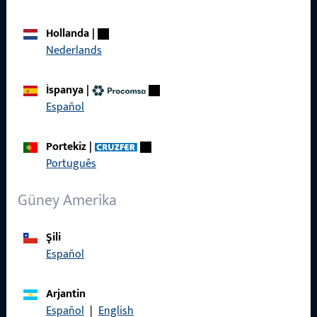
Bizi arayın
Hollanda
|
Nederlands
İspanya
|
Español
Genel Bilgiler
Künye
Portekiz
|
Português
Veri Koruma
Güney Amerika
Genel Şartlar ve Koşullar
Şili
Español
Hızlı Erişim
Arjantin
Español
|
English
Ürünler