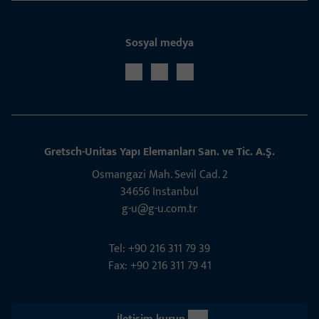
Sosyal medya
Gret­sch­-Unitas Yapı Elem­­anları San. ve Tic. A.Ş.
Osmangazi Mah. Sevil Cad. 2
34656 Instanbul
g-u@g-u.com.tr
Tel: +90 216 311 79 39
Fax: +90 216 311 79 41