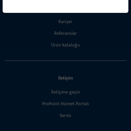
Hakkımızda
Kariyer
Referanslar
Ürün kataloğu
İletişim
İletişime geçin
ProPoint Hizmet Portalı
Servis