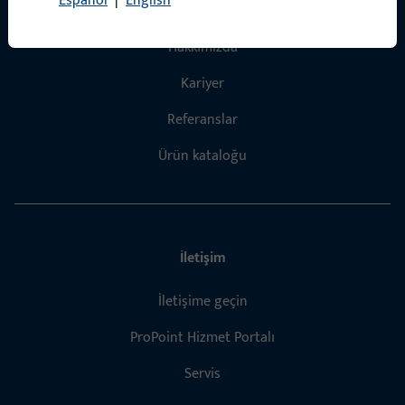
Español
|
English
Ürünler
Hakkımızda
Kariyer
Referanslar
Ürün kataloğu
İletişim
İletişime geçin
ProPoint Hizmet Portalı
Servis