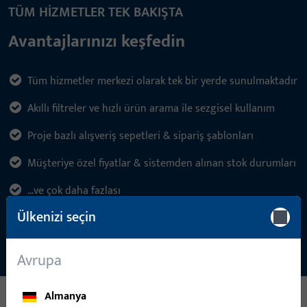
TÜM HIZMETLER TEK BAKIŞTA
Avantajlarınızı keşfedin
Tüm hizmetler merkezi olarak tek bir yerde sunulmaktadır
Akıllı filtreler ve hızlı ürün arama ile sezgisel kullanım
Proje bazlı alışveriş sepetleri & sipariş şablonları
Müşteriye özel fiyatlar & sistemden alınan stok durumları
…ve çok daha fazlası
Ülkenizi seçin
Avrupa
Almanya