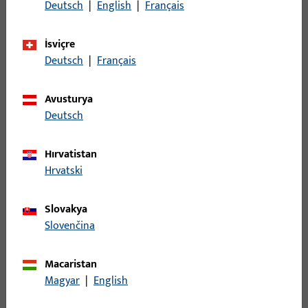
Deutsch
|
English
|
Français
TEK BIR PORTAL – BIRÇOK OLANAK
İsviçre
Deutsch
|
Français
Hizmetlerimiz tek bakışta
Kayıtlı bir müşteri olarak, ProPoint servis portalınızda size en
Avusturya
iyi desteği sunan özel hizmetleri bulabilirsiniz. Sadece size
Deutsch
sunulan bireysel fonksiyonlar ve tekliflerden yararlanın.
Hırvatistan
Hrvatski
Slovakya
Slovenčina
Mağaza
Macaristan
Ürünlerimizi kolayca çevrimiçi sipariş edin. Kendi özel
Magyar
|
English
koşullarınızı kullanın ve güncel stok durumunu gerçek
zamanlı olarak görüntüleyin.