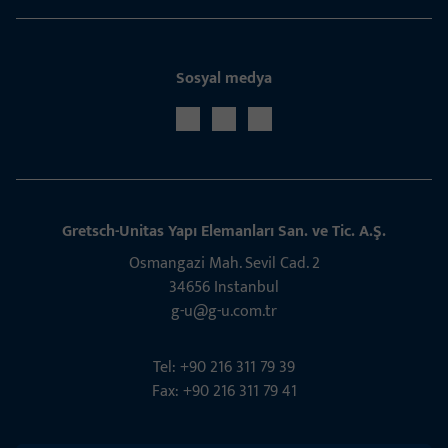
Sosyal medya
Gret­sch­-Unitas Yapı Elem­­anları San. ve Tic. A.Ş.
Osmangazi Mah. Sevil Cad. 2
34656 Instanbul
g-u@g-u.com.tr
Tel: +90 216 311 79 39
Fax: +90 216 311 79 41