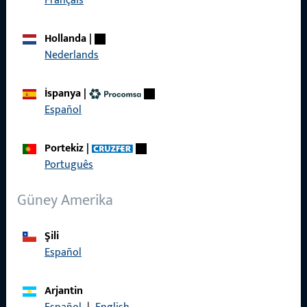
Français
Bizi arayın
Hollanda
|
Nederlands
İspanya
|
Español
Genel Bilgiler
Portekiz
|
Künye
Português
Veri Koruma
Güney Amerika
Genel Şartlar ve Koşullar
Şili
Español
Hızlı Erişim
Arjantin