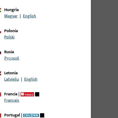
Hungría
Magyar
|
English
Polonia
Polski
Rusia
русский
Letonia
Latviešu
|
English
Francia
|
Français
Portugal
|