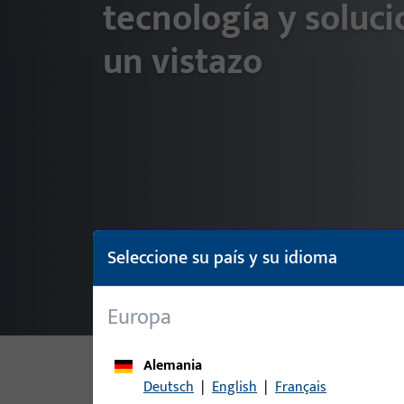
tecnología y soluc
un vistazo
Seleccione su país y su idioma
Europa
Alemania
Deutsch
|
English
|
Français
TODA LA GAMA DE PRODUCTOS