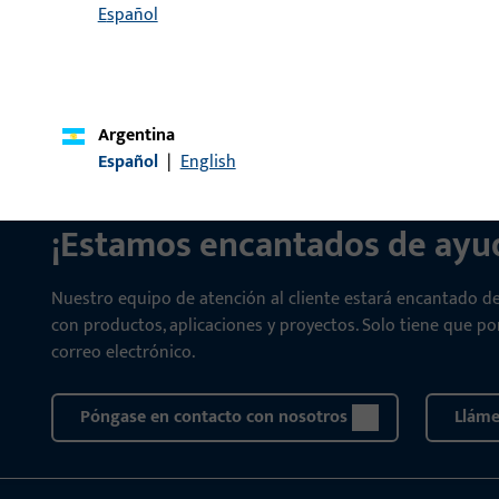
Español
Argentina
Español
|
English
CONTACTO
¡Estamos encantados de ayud
Nuestro equipo de atención al cliente estará encantado d
con productos, aplicaciones y proyectos. Solo tiene que p
correo electrónico.
Póngase en contacto con nosotros
Llám