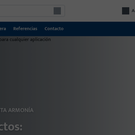
A
era
Referencias
Contacto
Res
CTA ARMONÍA
El 
sol
tos:
pue