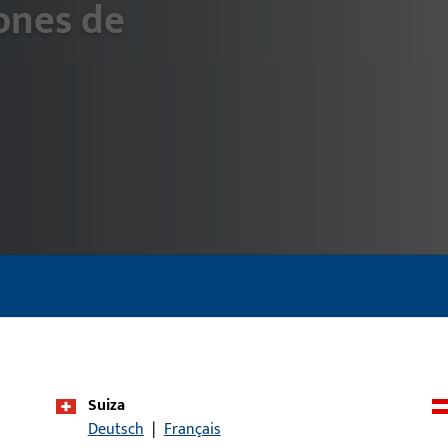
fun
iones de
Suiza
Deutsch
|
Français