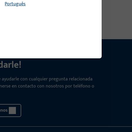
Português
arle!
e ayudarle con cualquier pregunta relacionada
onerse en contacto con nosotros por teléfono o
enos