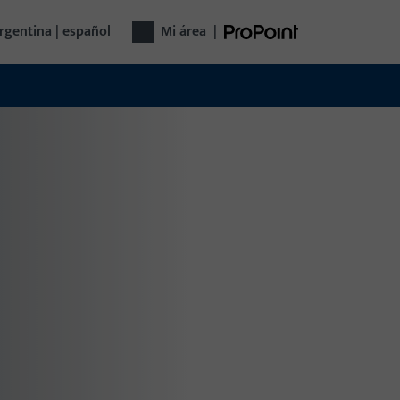
rgentina | español
Mi área
|
umen de productos
grupo empresarial Gretsch-Unitas ofrece
uciones integrales para ventanas, puertas,
rtas automáticas y control de edificios: