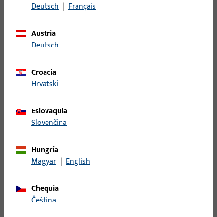
Deutsch
|
Français
PDF (2MB)
Alemán, Neutro
Austria
Deutsch
Dibujo de instalación general madera UD 100W tipo
HV/So. varilla oculta
Croacia
Hrvatski
PDF (1MB)
Alemán, Neutro
Eslovaquia
Dibujo de instalación general Titan K62-20/2n-So arco de
Slovenčina
medio punto con 2 tijeras
Hungría
PDF (1MB)
Alemán, Neutro
Magyar
|
English
plano de montaje Stöckel UD 100W
Chequia
čeština
PDF (2MB)
Alemán, Neutro