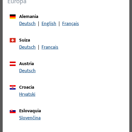
Europa
Alemania
Deutsch
|
English
|
Français
Suiza
Deutsch
|
Français
Manillas para ventanas & accesorios
Austria
Manejo cómodo y diseño atractivo. Las manillas para
Deutsch
ventanas de Gretsch-Unitas combinan funcionalidad y
estética.
Croacia
Hrvatski
Eslovaquia
Slovenčina