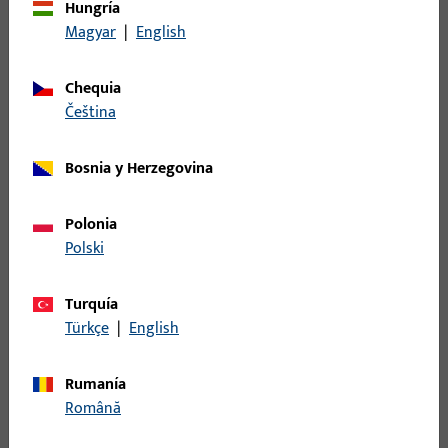
Hungría
Sistemas RWA & tecnología de ventilación
Magyar
|
English
Nuestros componentes a medida de tecnología de
accionamiento, soluciones de control y accesorios le
Chequia
ofrecen una solución totalmente fiable para sus
čeština
sistemas RWA y de ventilación.
Bosnia y Herzegovina
Polonia
Polski
Turquía
Türkçe
|
English
Rumanía
Română