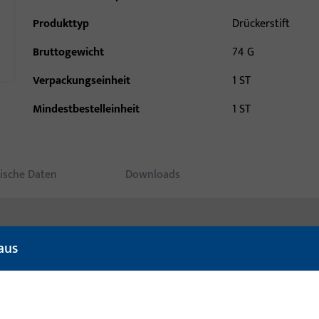
Produkttyp
Drückerstift
Bruttogewicht
74 G
Verpackungseinheit
1 ST
Mindestbestelleinheit
1 ST
ische Daten
Downloads
aus