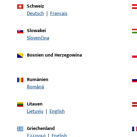
Schweiz
Deutsch
|
Français
Artikelbeschreibung
Slowakei
ückerstift VK8 LG100 ZN
Drückerstift
Slovenčina
Bosnien und Herzegowina
ckerstift VK8 LG115 ZN
Drückerstift
Rumänien
Română
ückerstift VK8 LG130 ZN
Drückerstift
Litauen
Lietuvių
|
English
Griechenland
ückerstift VK9 LG50 ZN
Drückerstift
Ελληνικά
|
English