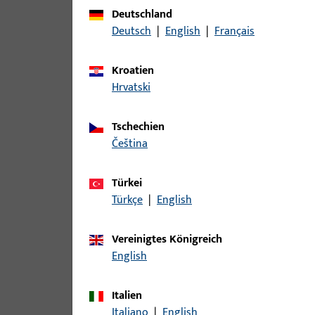
Zu diesem Produkt gibt es folgende Varianten:
Deutschland
Deutsch
|
English
|
Français
Artikel
Kroatien
B-78400-0F-0-1 | Drückerstift | Dr
Hrvatski
Tschechien
čeština
B-78400-0I-0-1 | Drückerstift | Drü
Türkei
Türkçe
|
English
B-78400-0L-0-1 | Drückerstift | Dr
Vereinigtes Königreich
English
Italien
B-78400-15-0-1 | Drückerstift | Dr
Italiano
|
English