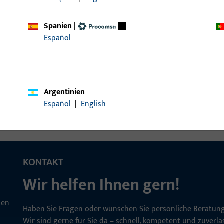
Spanien
|
Español
ückerstift VK9 LG65 ZN
Drückerstift
Argentinien
Español
|
English
KONTAKT
Wir helfen Ihnen gern!
Haben Sie Fragen oder wünschen Sie persönliche Beratun
Wir sind gerne für Sie da – schnell, kompetent und zuverläs