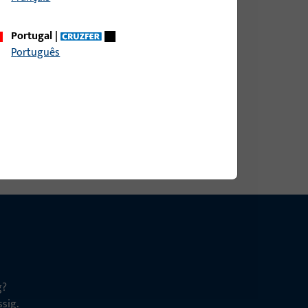
Portugal
|
Português
g?
sig.