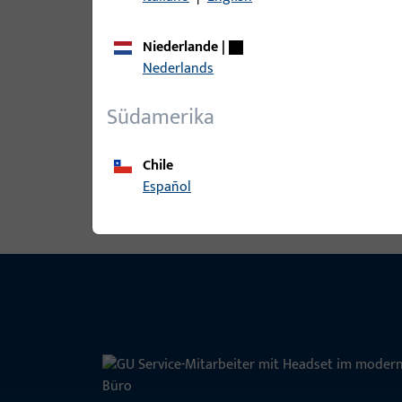
Niederlande
|
Nederlands
B-78400-18-0-1 | Drückerstift | Dr
Südamerika
Chile
Alle Varianten ansehen
Español