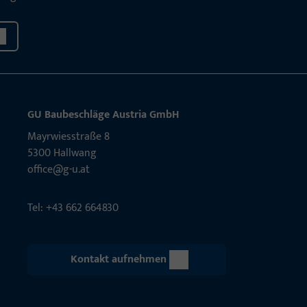
GU Baubeschläge Aus­tria GmbH
Mayrwies­straße 8
5300 Hall­wang
office@g-u.at
Tel: +43 662 664830
Kontakt aufnehmen