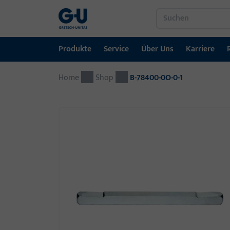
Produkte
Service
Über Uns
Karriere
Home
Produkte
Service
Über Uns
Karriere
Referenzen
Kontakt
Shop
B-78400-0O-0-1
Fenstertechnik
Downloadportal
GU-Gruppe weltweit
Jobportal
Türtechnik
Automatische Eingangsysteme
Montagematerial