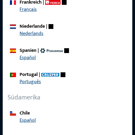
Frankreich
|
zuverlässig.
Français
Kontaktieren Sie uns
Niederlande
|
Nederlands
Rufen Sie uns an
Spanien
|
Español
Portugal
|
Allgemeines
Português
Impressum
Südamerika
Datenschutz
Chile
AGB
Español