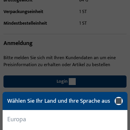
Bruttogewicht
84 G
Verpackungseinheit
1 ST
Mindestbestelleinheit
1 ST
Anmeldung
Bitte melden Sie sich mit Ihren Kundendaten an um eine
Preisinformation zu erhalten oder Artikel zu bestellen
Login
Wählen Sie Ihr Land und Ihre Sprache aus
Account erstellen
Produktbeschreibung
Europa