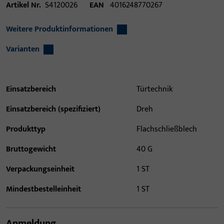
Artikel Nr.
S4120026
EAN
4016248770267
Weitere Produktinformationen
Varianten
Einsatzbereich
Türtechnik
Einsatzbereich (spezifiziert)
Dreh
Produkttyp
Flachschließblech
Bruttogewicht
40 G
Verpackungseinheit
1 ST
Mindestbestelleinheit
1 ST
Anmeldung