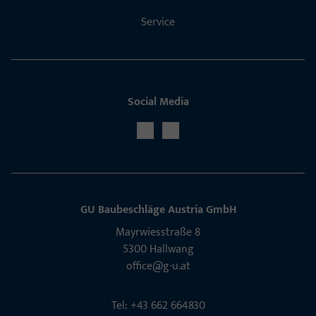
Service
Social Media
GU Baubeschläge Aus­tria GmbH
Mayrwies­straße 8
5300 Hall­wang
office@g-u.at
Tel: +43 662 664830