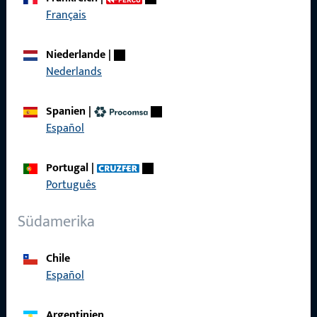
Français
Kontaktieren Sie uns
Niederlande
|
Nederlands
Rufen Sie uns an
Spanien
|
Español
Portugal
|
Allgemeines
Português
Impressum
Südamerika
Datenschutz
Chile
AGB
Español
Argentinien