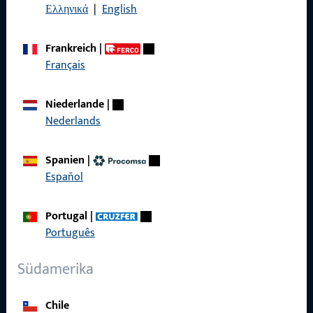
KONTAKT
Ελληνικά
|
English
Wir helfen Ihnen gern!
Frankreich
|
Haben Sie Fragen oder wünschen Sie persönliche Beratung?
Français
Wir sind gerne für Sie da – schnell, kompetent und
zuverlässig.
Niederlande
|
Nederlands
Kontaktieren Sie uns
Spanien
|
Español
Rufen Sie uns an
Portugal
|
Português
Südamerika
Allgemeines
Impressum
Chile