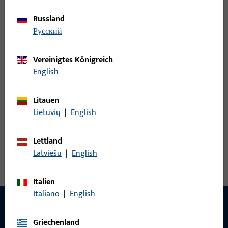
Russland
U-Profilschließblech, Modell-Nr. S280
русский
Vereinigtes Königreich
S2820061 | U-Profilschließblech |
English
U28x170x8x1,5-ABG-UF9010-SPANGE-X
Litauen
U-Profilschließblech, Modell-Nr. S282
Lietuvių
|
English
Alle Varianten ansehen
Lettland
Latviešu
|
English
Italien
Italiano
|
English
Griechenland