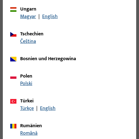
NEUTRAL, 2 TOUR, X&#61;0 KROEPFUNG DER PLATTE,
Ungarn
VE:EINZELVERP.
Magyar
|
English
S2800015 | U-Profilschließblech |
Tschechien
U28x170x8x1,5-ABG-UF9010-MS-X
čeština
Bosnien und Herzegowina
U-Profilschließblech, Modell-Nr. S280
Polen
S2800048 | Winkelschließblech |
Polski
W20x8x170x1,5-ABG-UF8004-MS-NISI
Türkei
Türkçe
|
English
Winkelschließblech, Modell-Nr. S280
Rumänien
S2800049 | U-Profilschließblech |
Română
U28x170x8x1,5-ABG-UF9010-MS-NISI