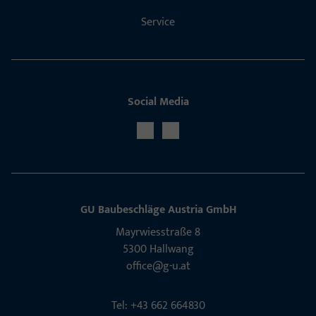
Service
Social Media
GU Baubeschläge Aus­tria GmbH
Mayrwies­straße 8
5300 Hall­wang
office@g-u.at
Tel: +43 662 664830