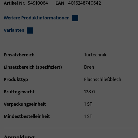
Artikel Nr.
S4910064
EAN
4016248740642
Weitere Produktinformationen
Varianten
Einsatzbereich
Türtechnik
Einsatzbereich (spezifiziert)
Dreh
Produkttyp
Flachschließblech
Bruttogewicht
128 G
Verpackungseinheit
1 ST
Mindestbestelleinheit
1 ST
Anmeldung