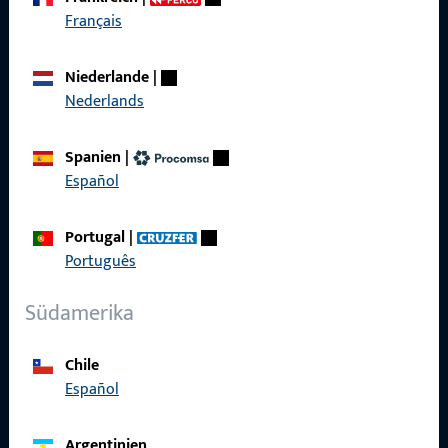
Français
Kontaktieren Sie uns
Niederlande
|
Nederlands
Rufen Sie uns an
Spanien
|
Español
Portugal
|
Allgemeines
Português
Impressum
Südamerika
Datenschutz
Chile
AGB
Español
Argentinien