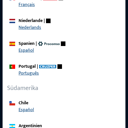
Français
Kontaktieren Sie uns
Niederlande
|
Nederlands
Rufen Sie uns an
Spanien
|
Español
Allgemeines
Portugal
|
Português
Impressum
Südamerika
Datenschutz
AGB
Chile
Español
Argentinien