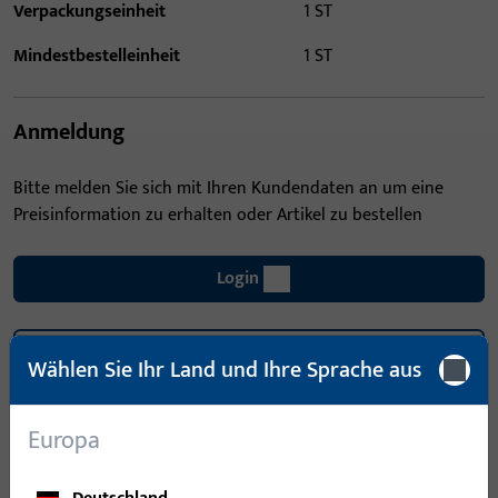
Verpackungseinheit
1 ST
Mindestbestelleinheit
1 ST
Anmeldung
Bitte melden Sie sich mit Ihren Kundendaten an um eine
Preisinformation zu erhalten oder Artikel zu bestellen
Login
Account erstellen
Wählen Sie Ihr Land und Ihre Sprache aus
Produktbeschreibung
Europa
Technische Daten
Downloads