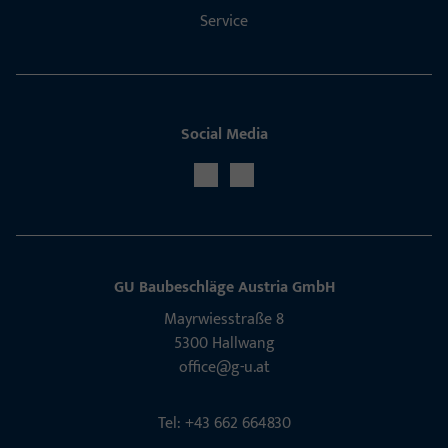
Service
Social Media
GU Baubeschläge Aus­tria GmbH
Mayrwies­straße 8
5300 Hall­wang
office@g-u.at
Tel: +43 662 664830