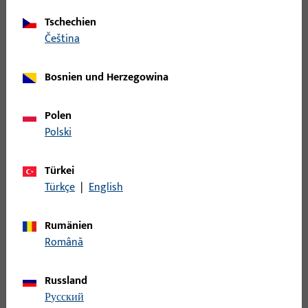
Tschechien
Wechselstift
čeština
B-78410-0E-0-1 | Wechselstift | Wechselstift
Bosnien und Herzegowina
VK8 L95
Polen
Polski
Wechselstift
Türkei
B-78410-0G-0-1 | Wechselstift | Wechselstift
Türkçe
|
English
VK8 L105
Rumänien
Română
Wechselstift
Russland
B-78410-0I-0-1 | Wechselstift | Wechselstift
русский
VK8 L115