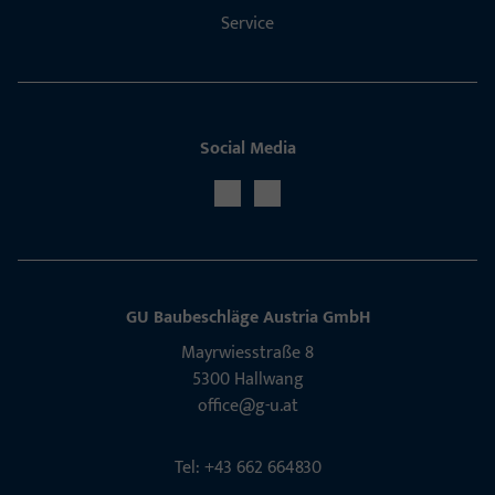
Service
Social Media
GU Baubeschläge Aus­tria GmbH
Mayrwies­straße 8
5300 Hall­wang
office@g-u.at
Tel: +43 662 664830