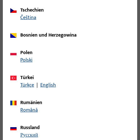
Tschechien
Wechselstift
čeština
B-78410-0C-0-1 | Wechselstift | Wechselstift
Bosnien und Herzegowina
VK8 L85
Polen
Polski
Wechselstift
Türkei
B-78410-0E-0-1 | Wechselstift | Wechselstift
Türkçe
|
English
VK8 L95
Rumänien
Română
Wechselstift
Russland
B-78410-0I-0-1 | Wechselstift | Wechselstift
русский
VK8 L115