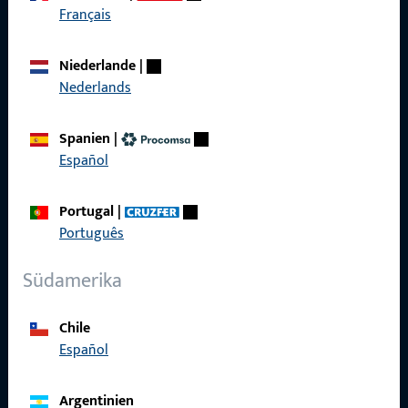
Français
Kontaktieren Sie uns
Niederlande
|
Nederlands
Rufen Sie uns an
Spanien
|
Español
Allgemeines
Portugal
|
Português
Impressum
Südamerika
Datenschutz
AGB
Chile
Español
Argentinien