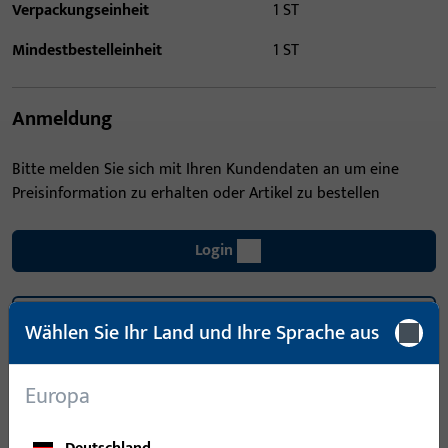
Verpackungseinheit
1 ST
Mindestbestelleinheit
1 ST
Anmeldung
Bitte melden Sie sich mit Ihren Kundendaten an um eine
Preisinformation zu erhalten oder Artikel zu bestellen
Login
Account erstellen
Wählen Sie Ihr Land und Ihre Sprache aus
Produktbeschreibung
Europa
Technische Daten
Downloads