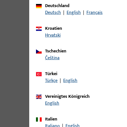
Zu diesem Produkt gibt es folgende Varianten:
Deutschland
Deutsch
|
English
|
Français
Artikel
Kroatien
B-78410-09-0-1 | Wechselstift | Wec
Hrvatski
Tschechien
čeština
B-78410-0A-0-1 | Wechselstift | Wec
Türkei
Türkçe
|
English
B-78410-0C-0-1 | Wechselstift | Wec
Vereinigtes Königreich
English
Italien
B-78410-0E-0-1 | Wechselstift | Wec
Italiano
|
English