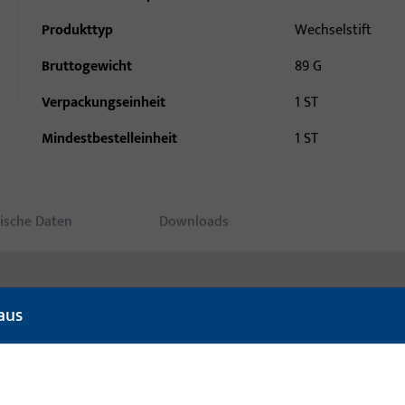
Produkttyp
Wechselstift
Bruttogewicht
89 G
Verpackungseinheit
1 ST
Mindestbestelleinheit
1 ST
ische Daten
Downloads
aus