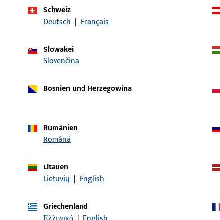
Schweiz
Deutsch
|
Français
Artikelbeschreibung
Slowakei
hselstift VK8 L70
Wechselstift
Slovenčina
Bosnien und Herzegowina
hselstift VK8 L75
Wechselstift
Rumänien
Română
hselstift VK8 L85
Wechselstift
Litauen
Lietuvių
|
English
Griechenland
hselstift VK8 L95
Wechselstift
Ελληνικά
|
English