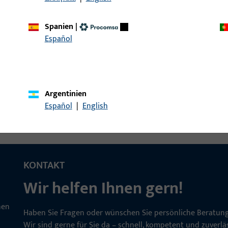
Spanien
|
Español
chselstift VK8 L105
Wechselstift
Argentinien
Español
|
English
KONTAKT
Wir helfen Ihnen gern!
Haben Sie Fragen oder wünschen Sie persönliche Beratun
Wir sind gerne für Sie da – schnell, kompetent und zuverläs