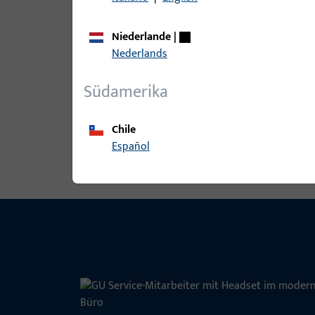
Niederlande
|
Nederlands
B-78410-0G-0-1 | Wechselstift | We
Südamerika
Chile
Alle Varianten ansehen
Español