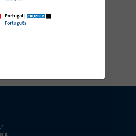
Portugal
|
Português
g?
sig.