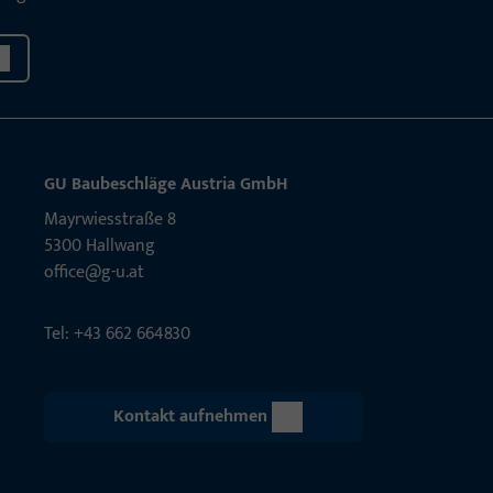
GU Baubeschläge Aus­tria GmbH
Mayrwies­straße 8
5300 Hall­wang
office@g-u.at
Tel: +43 662 664830
Kontakt aufnehmen